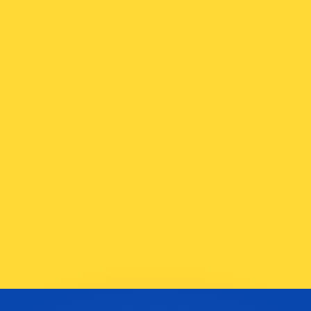
 tasas de los competidores.
r. Esto solo tiene fines informativos. No recibirás esta t