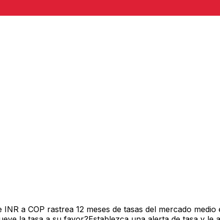
e INR a COP rastrea 12 meses de tasas del mercado medio 
ve la tasa a su favor?Establezca una alerta de tasa y le 