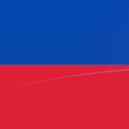
tipos de cambio de INR a COP hoy
Convierte Rupia india a Peso colombiano
Rate information of INR/COP
currency pair
Rupia india
INR
Peso colombiano
COP
1
INR
33,177
COP
5
INR
165,885
COP
10
INR
331,77
COP
25
INR
829,425
COP
50
INR
1658,85
COP
100
INR
3317,7
COP
500
INR
16.588,5
COP
1000
INR
33.177
COP
5000
INR
165.885
COP
10.000
INR
331.770
COP