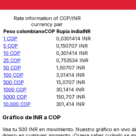
Convierte Peso colombiano a Rupia india
Rate information of COP/INR
currency pair
Peso colombiano
COP
Rupia india
INR
1
COP
0,0301414
INR
5
COP
0,150707
INR
10
COP
0,301414
INR
25
COP
0,753534
INR
50
COP
1,50707
INR
100
COP
3,01414
INR
500
COP
15,0707
INR
1000
COP
30,1414
INR
5000
COP
150,707
INR
10.000
COP
301,414
INR
Gráfico de INR a COP
Vea tu 500 INR en movimiento. Nuestro gráfico en vivo d
dinero en cualquier momento.¿Quiere saber cuándo se mue