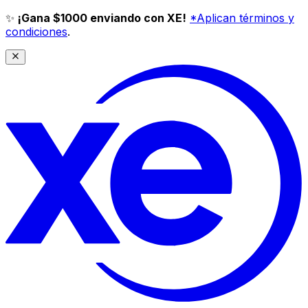
✨
¡Gana $1000 enviando con XE!
*Aplican términos y
condiciones
.