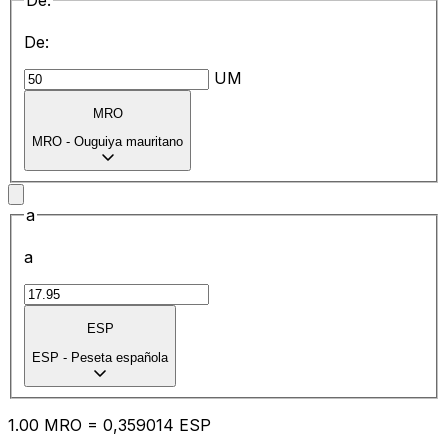
De:
De:
UM
MRO
MRO
-
Ouguiya mauritano
a
a
ESP
ESP
-
Peseta española
1.00
MRO
=
0,
359014
ESP