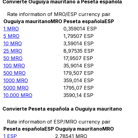
Convierte Ouguiya mauritano a Peseta española
Rate information of MRO/ESP currency pair
Ouguiya mauritano
MRO
Peseta española
ESP
1
MRO
0,359014
ESP
5
MRO
1,79507
ESP
10
MRO
3,59014
ESP
25
MRO
8,97535
ESP
50
MRO
17,9507
ESP
100
MRO
35,9014
ESP
500
MRO
179,507
ESP
1000
MRO
359,014
ESP
5000
MRO
1795,07
ESP
10.000
MRO
3590,14
ESP
Convierte Peseta española a Ouguiya mauritano
Rate information of ESP/MRO currency pair
Peseta española
ESP
Ouguiya mauritano
MRO
1
ESP
2,78541
MRO