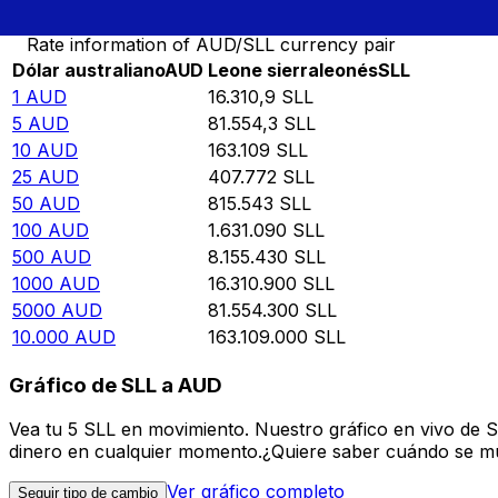
Rate information of AUD/SLL currency pair
Dólar australiano
AUD
Leone sierraleonés
SLL
1
AUD
16.310,9
SLL
5
AUD
81.554,3
SLL
10
AUD
163.109
SLL
25
AUD
407.772
SLL
50
AUD
815.543
SLL
100
AUD
1.631.090
SLL
500
AUD
8.155.430
SLL
1000
AUD
16.310.900
SLL
5000
AUD
81.554.300
SLL
10.000
AUD
163.109.000
SLL
Gráfico de SLL a AUD
Vea tu 5 SLL en movimiento. Nuestro gráfico en vivo de 
dinero en cualquier momento.¿Quiere saber cuándo se mue
Ver gráfico completo
Seguir tipo de cambio