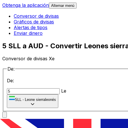
Obtenga la aplicación
Alternar menú
Conversor de divisas
Gráficos de divisas
Alertas de tipos
Enviar dinero
5 SLL a AUD - Convertir Leones sierr
Conversor de divisas Xe
De:
De:
Le
SLL
-
Leone sierraleonés
a