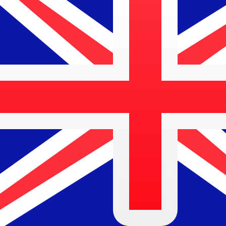
a
$
AUD
-
Dólar australiano
1.00
SLL
=
0,
000061
AUD
Tasa del mercado medio a las 6:33 UTC
Habla con un experto en divisas hoy.
Podemos superar las
Programar una llamada
Usamos la tasa del mercado medio para nuestro converso
¿Sabías que puedes enviar dinero al extranjero con Xe?
Regístrate hoy mismo