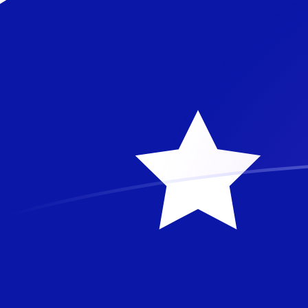
tipos de cambio de SLL a AUD hoy
Convierte Leone sierraleonés a Dólar australiano
Rate information of SLL/AUD currency pair
Leone sierraleonés
SLL
Dólar australiano
AUD
1
SLL
0,0000613088
AUD
5
SLL
0,000306544
AUD
10
SLL
0,000613088
AUD
25
SLL
0,00153272
AUD
50
SLL
0,00306544
AUD
100
SLL
0,00613088
AUD
500
SLL
0,0306544
AUD
1000
SLL
0,0613088
AUD
5000
SLL
0,306544
AUD
10.000
SLL
0,613088
AUD
Convierte Dólar australiano a Leone sierraleonés