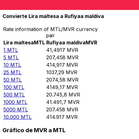
10.000
MVR
241,012
MTL
Convierte Lira maltesa a Rufiyaa maldiva
Rate information of MTL/MVR currency
pair
Lira maltesa
MTL
Rufiyaa maldiva
MVR
1
MTL
41,4917
MVR
5
MTL
207,458
MVR
10
MTL
414,917
MVR
25
MTL
1037,29
MVR
50
MTL
2074,58
MVR
100
MTL
4149,17
MVR
500
MTL
20.745,8
MVR
1000
MTL
41.491,7
MVR
5000
MTL
207.458
MVR
10.000
MTL
414.917
MVR
Gráfico de MVR a MTL