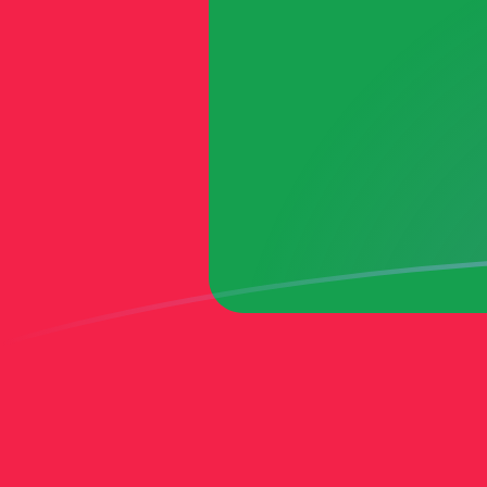
tipos de cambio de MVR a MTL hoy
Convierte Rufiyaa maldiva a Lira maltesa
Rate information of MVR/MTL currency
pair
Rufiyaa maldiva
MVR
Lira maltesa
MTL
1
MVR
0,0241012
MTL
5
MVR
0,120506
MTL
10
MVR
0,241012
MTL
25
MVR
0,60253
MTL
50
MVR
1,20506
MTL
100
MVR
2,41012
MTL
500
MVR
12,0506
MTL
1000
MVR
24,1012
MTL
5000
MVR
120,506
MTL