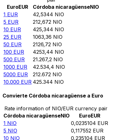
Euro
EUR
Córdoba nicaragüense
NIO
1
EUR
42,5344
NIO
5
EUR
212,672
NIO
10
EUR
425,344
NIO
25
EUR
1063,36
NIO
50
EUR
2126,72
NIO
100
EUR
4253,44
NIO
500
EUR
21.267,2
NIO
1000
EUR
42.534,4
NIO
5000
EUR
212.672
NIO
10.000
EUR
425.344
NIO
Convierte Córdoba nicaragüense a Euro
Rate information of NIO/EUR currency pair
Córdoba nicaragüense
NIO
Euro
EUR
1
NIO
0,0235104
EUR
5
NIO
0,117552
EUR
10
NIO
0,235104
EUR