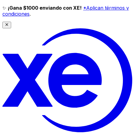
✨
¡Gana $1000 enviando con XE!
*Aplican términos y
condiciones
.