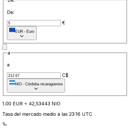
De:
De:
€
EUR
-
Euro
a
a
C$
NIO
-
Córdoba nicaragüense
1.00
EUR
=
42
,53443
NIO
Tasa del mercado medio a las 23:16 UTC