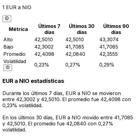
1 EUR a NIO
Últimos 7
Últimos 30
Últimos 90
Métrica
días
días
días
Alto
42,5010
42,5010
43,3074
Bajo
42,3002
41,7085
41,7085
Promedio
42,4098
42,0840
42,3555
Volatilidad
0,23%
0,27%
0,29%
EUR a NIO estadísticas
Durante los últimos 7 días, EUR a NIO se movieron
entre 42,3002 y 42,5010. El promedio fue 42,4098 con
0,23% volatilidad.
En los últimos 30 días, EUR a NIO movido entre 41,7085
y 42,5010. El promedio fue 42,0840 con 0,27%
volatilidad.