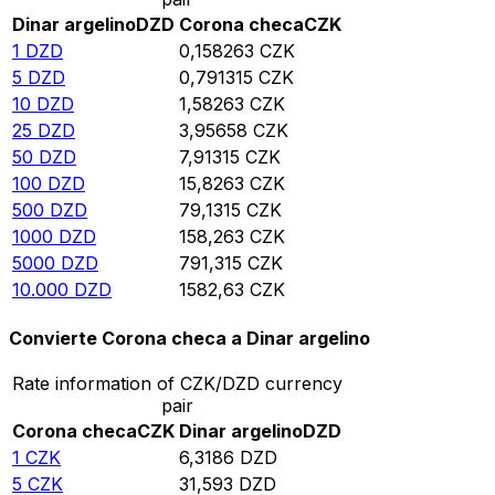
Dinar argelino
DZD
Corona checa
CZK
1
DZD
0,158263
CZK
5
DZD
0,791315
CZK
10
DZD
1,58263
CZK
25
DZD
3,95658
CZK
50
DZD
7,91315
CZK
100
DZD
15,8263
CZK
500
DZD
79,1315
CZK
1000
DZD
158,263
CZK
5000
DZD
791,315
CZK
10.000
DZD
1582,63
CZK
Convierte Corona checa a Dinar argelino
Rate information of CZK/DZD currency
pair
Corona checa
CZK
Dinar argelino
DZD
1
CZK
6,3186
DZD
5
CZK
31,593
DZD