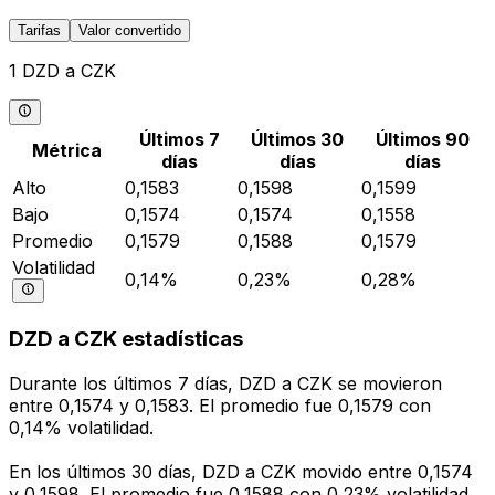
Tarifas
Valor convertido
1 DZD a CZK
Últimos 7
Últimos 30
Últimos 90
Métrica
días
días
días
Alto
0,1583
0,1598
0,1599
Bajo
0,1574
0,1574
0,1558
Promedio
0,1579
0,1588
0,1579
Volatilidad
0,14%
0,23%
0,28%
DZD a CZK estadísticas
Durante los últimos 7 días, DZD a CZK se movieron
entre 0,1574 y 0,1583. El promedio fue 0,1579 con
0,14% volatilidad.
En los últimos 30 días, DZD a CZK movido entre 0,1574
y 0,1598. El promedio fue 0,1588 con 0,23% volatilidad.