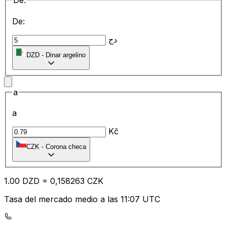
De:
De:
دج
DZD
-
Dinar argelino
a
a
Kč
CZK
-
Corona checa
1.00
DZD
=
0,
158263
CZK
Tasa del mercado medio a las 11:07 UTC