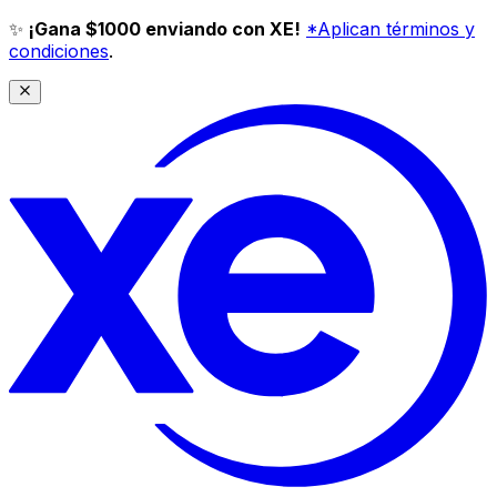
✨
¡Gana $1000 enviando con XE!
*Aplican términos y
condiciones
.