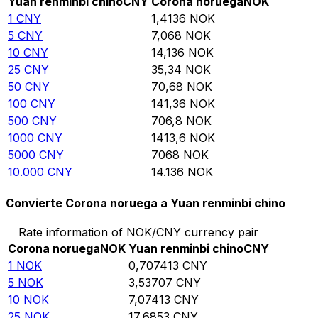
Yuan renminbi chino
CNY
Corona noruega
NOK
1
CNY
1,4136
NOK
5
CNY
7,068
NOK
10
CNY
14,136
NOK
25
CNY
35,34
NOK
50
CNY
70,68
NOK
100
CNY
141,36
NOK
500
CNY
706,8
NOK
1000
CNY
1413,6
NOK
5000
CNY
7068
NOK
10.000
CNY
14.136
NOK
Convierte Corona noruega a Yuan renminbi chino
Rate information of NOK/CNY currency pair
Corona noruega
NOK
Yuan renminbi chino
CNY
1
NOK
0,707413
CNY
5
NOK
3,53707
CNY
10
NOK
7,07413
CNY
25
NOK
17,6853
CNY