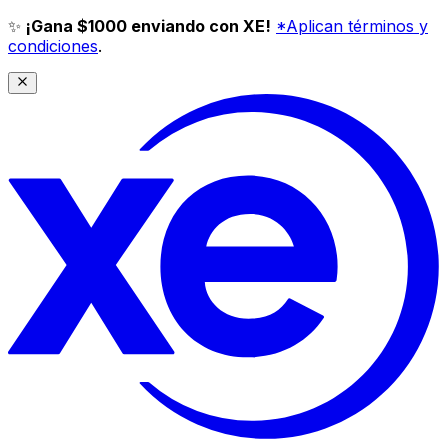
✨
¡Gana $1000 enviando con XE!
*Aplican términos y
condiciones
.