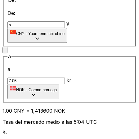
De:
De:
¥
CNY
-
Yuan renminbi chino
a
a
kr
NOK
-
Corona noruega
1.00
CNY
=
1,
413600
NOK
Tasa del mercado medio a las 5:04 UTC