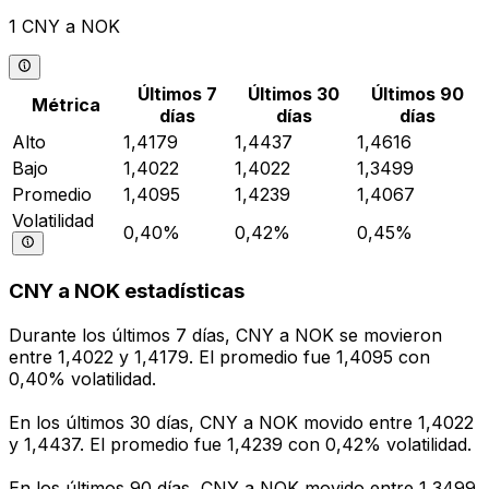
1 CNY a NOK
Últimos 7
Últimos 30
Últimos 90
Métrica
días
días
días
Alto
1,4179
1,4437
1,4616
Bajo
1,4022
1,4022
1,3499
Promedio
1,4095
1,4239
1,4067
Volatilidad
0,40%
0,42%
0,45%
CNY a NOK estadísticas
Durante los últimos 7 días, CNY a NOK se movieron
entre 1,4022 y 1,4179. El promedio fue 1,4095 con
0,40% volatilidad.
En los últimos 30 días, CNY a NOK movido entre 1,4022
y 1,4437. El promedio fue 1,4239 con 0,42% volatilidad.
En los últimos 90 días, CNY a NOK movido entre 1,3499