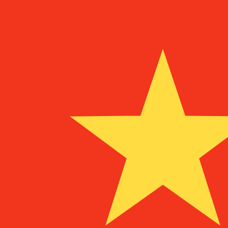
a
a
¥
CNY
-
Yuan renminbi chino
1.00
MZM
=
0,
000105
CNY
Tasa del mercado medio a las 5:46 UTC
Habla con un experto en divisas hoy.
Podemos superar las
Programar una llamada
Usamos la tasa del mercado medio para nuestro converso
¿Sabías que puedes enviar dinero al extranjero con Xe?
Regístrate hoy mismo