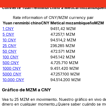
Convierte Yuan renminbi chino a Metical mozambique
Rate information of CNY/MZM currency pair
Yuan renminbi chino
CNY
Metical mozambiqueño
MZM
1
CNY
9451,42
MZM
5
CNY
47.257,1
MZM
10
CNY
94.514,2
MZM
25
CNY
236.285
MZM
50
CNY
472.571
MZM
100
CNY
945.142
MZM
500
CNY
4.725.710
MZM
1000
CNY
9.451.420
MZM
5000
CNY
47.257.100
MZM
10.000
CNY
94.514.200
MZM
Gráfico de MZM a CNY
Vea tu 25 MZM en movimiento. Nuestro gráfico en vivo d
dinero en cualquier momento.¿Quiere saber cuándo se mue