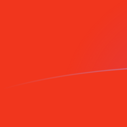
tipos de cambio de MZM a CNY hoy
Convierte Metical mozambiqueño a Yuan renminbi chi
Rate information of MZM/CNY currency pair
Metical mozambiqueño
MZM
Yuan renminbi chino
CNY
1
MZM
0,000105804
CNY
5
MZM
0,000529021
CNY
10
MZM
0,00105804
CNY
25
MZM
0,00264511
CNY
50
MZM
0,00529021
CNY
100
MZM
0,0105804
CNY
500
MZM
0,0529021
CNY
1000
MZM
0,105804
CNY
5000
MZM
0,529021
CNY
10.000
MZM
1,05804
CNY