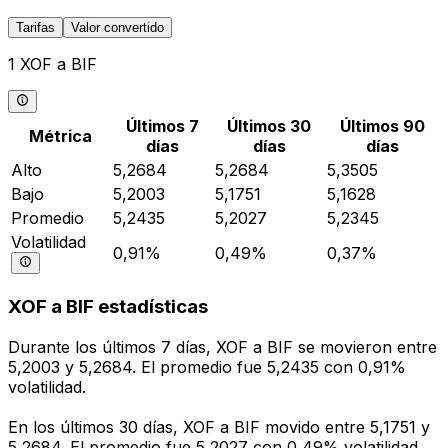
Tarifas
Valor convertido
1 XOF a BIF
Últimos 7
Últimos 30
Últimos 90
Métrica
días
días
días
Alto
5,2684
5,2684
5,3505
Bajo
5,2003
5,1751
5,1628
Promedio
5,2435
5,2027
5,2345
Volatilidad
0,91%
0,49%
0,37%
XOF a BIF estadísticas
Durante los últimos 7 días, XOF a BIF se movieron entre
5,2003 y 5,2684. El promedio fue 5,2435 con 0,91%
volatilidad.
En los últimos 30 días, XOF a BIF movido entre 5,1751 y
5,2684. El promedio fue 5,2027 con 0,49% volatilidad.