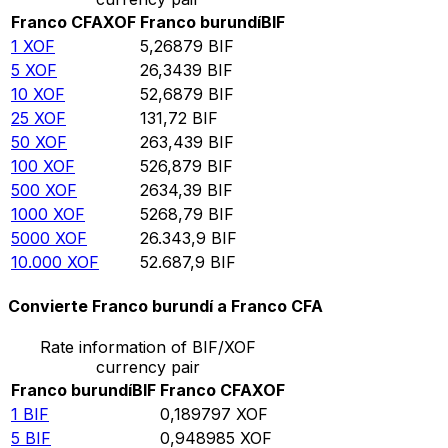
Franco CFA
XOF
Franco burundí
BIF
1
XOF
5,26879
BIF
5
XOF
26,3439
BIF
10
XOF
52,6879
BIF
25
XOF
131,72
BIF
50
XOF
263,439
BIF
100
XOF
526,879
BIF
500
XOF
2634,39
BIF
1000
XOF
5268,79
BIF
5000
XOF
26.343,9
BIF
10.000
XOF
52.687,9
BIF
Convierte Franco burundí a Franco CFA
Rate information of BIF/XOF
currency pair
Franco burundí
BIF
Franco CFA
XOF
1
BIF
0,189797
XOF
5
BIF
0,948985
XOF