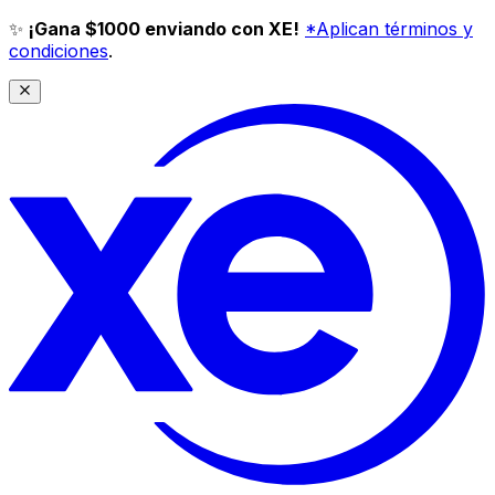
✨
¡Gana $1000 enviando con XE!
*Aplican términos y
condiciones
.