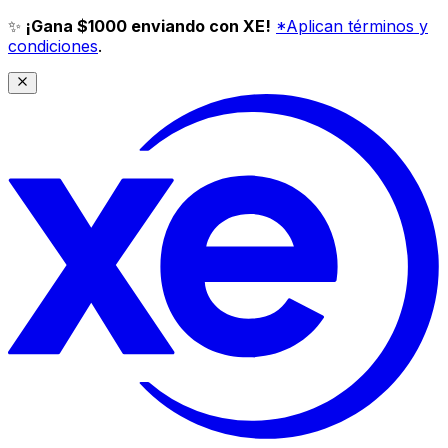
✨
¡Gana $1000 enviando con XE!
*Aplican términos y
condiciones
.