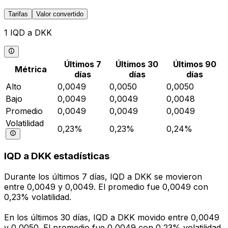
Tarifas
Valor convertido
1 IQD a DKK
Últimos 7
Últimos 30
Últimos 90
Métrica
días
días
días
Alto
0,0049
0,0050
0,0050
Bajo
0,0049
0,0049
0,0048
Promedio
0,0049
0,0049
0,0049
Volatilidad
0,23%
0,23%
0,24%
IQD a DKK estadísticas
Durante los últimos 7 días, IQD a DKK se movieron
entre 0,0049 y 0,0049. El promedio fue 0,0049 con
0,23% volatilidad.
En los últimos 30 días, IQD a DKK movido entre 0,0049
y 0,0050. El promedio fue 0,0049 con 0,23% volatilidad.