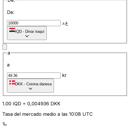
De:
De:
ع.د
IQD
-
Dinar iraquí
a
a
kr
DKK
-
Corona danesa
1.00
IQD
=
0,
004936
DKK
Tasa del mercado medio a las 10:08 UTC