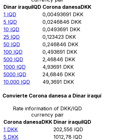
Dinar iraquí
IQD
Corona danesa
DKK
1
IQD
0,00493691
DKK
5
IQD
0,0246846
DKK
10
IQD
0,0493691
DKK
25
IQD
0,123423
DKK
50
IQD
0,246846
DKK
100
IQD
0,493691
DKK
500
IQD
2,46846
DKK
1000
IQD
4,93691
DKK
5000
IQD
24,6846
DKK
10.000
IQD
49,3691
DKK
Convierte Corona danesa a Dinar iraquí
Rate information of DKK/IQD
currency pair
Corona danesa
DKK
Dinar iraquí
IQD
1
DKK
202,556
IQD
5
DKK
1012,78
IQD