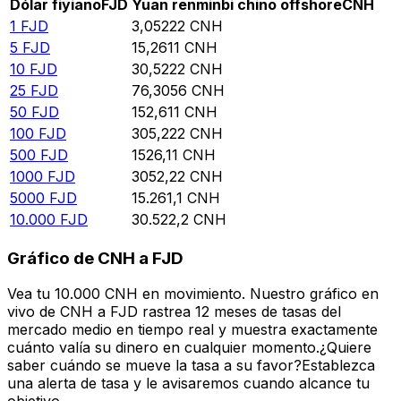
Dólar fiyiano
FJD
Yuan renminbi chino offshore
CNH
1
FJD
3,05222
CNH
5
FJD
15,2611
CNH
10
FJD
30,5222
CNH
25
FJD
76,3056
CNH
50
FJD
152,611
CNH
100
FJD
305,222
CNH
500
FJD
1526,11
CNH
1000
FJD
3052,22
CNH
5000
FJD
15.261,1
CNH
10.000
FJD
30.522,2
CNH
Gráfico de CNH a FJD
Vea tu 10.000 CNH en movimiento. Nuestro gráfico en
vivo de CNH a FJD rastrea 12 meses de tasas del
mercado medio en tiempo real y muestra exactamente
cuánto valía su dinero en cualquier momento.¿Quiere
saber cuándo se mueve la tasa a su favor?Establezca
una alerta de tasa y le avisaremos cuando alcance tu