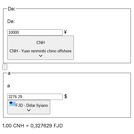
De:
De:
¥
CNH
CNH
-
Yuan renminbi chino offshore
a
a
$
FJD
-
Dólar fiyiano
1.00
CNH
=
0,
327629
FJD