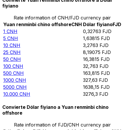
Convierte Yuan renminbi chino offshore a Dólar
fiyiano
Rate information of CNH/FJD currency pair
Yuan renminbi chino offshore
CNH
Dólar fiyiano
FJD
1
CNH
0,32763
FJD
5
CNH
1,63815
FJD
10
CNH
3,2763
FJD
25
CNH
8,19075
FJD
50
CNH
16,3815
FJD
100
CNH
32,763
FJD
500
CNH
163,815
FJD
1000
CNH
327,63
FJD
5000
CNH
1638,15
FJD
10.000
CNH
3276,3
FJD
Convierte Dólar fiyiano a Yuan renminbi chino
offshore
Rate information of FJD/CNH currency pair