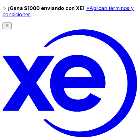
✨
¡Gana $1000 enviando con XE!
*Aplican términos y
condiciones
.