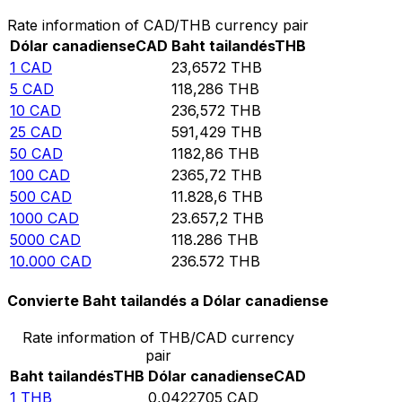
Rate information of CAD/THB currency pair
Dólar canadiense
CAD
Baht tailandés
THB
1
CAD
23,6572
THB
5
CAD
118,286
THB
10
CAD
236,572
THB
25
CAD
591,429
THB
50
CAD
1182,86
THB
100
CAD
2365,72
THB
500
CAD
11.828,6
THB
1000
CAD
23.657,2
THB
5000
CAD
118.286
THB
10.000
CAD
236.572
THB
Convierte Baht tailandés a Dólar canadiense
Rate information of THB/CAD currency
pair
Baht tailandés
THB
Dólar canadiense
CAD
1
THB
0,0422705
CAD