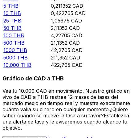
5
THB
0,211352
CAD
10
THB
0,422705
CAD
25
THB
1,05676
CAD
50
THB
2,11352
CAD
100
THB
4,22705
CAD
500
THB
21,1352
CAD
1000
THB
42,2705
CAD
5000
THB
211,352
CAD
10.000
THB
422,705
CAD
Gráfico de CAD a THB
Vea tu 10.000 CAD en movimiento. Nuestro gráfico en
vivo de CAD a THB rastrea 12 meses de tasas del
mercado medio en tiempo real y muestra exactamente
cuánto valía su dinero en cualquier momento.¿Quiere
saber cuándo se mueve la tasa a su favor?Establezca
una alerta de tasa y le avisaremos cuando alcance tu
objetivo.