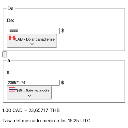
De:
De:
$
CAD
-
Dólar canadiense
a
a
฿
THB
-
Baht tailandés
1.00
CAD
=
23
,65717
THB
Tasa del mercado medio a las 15:25 UTC