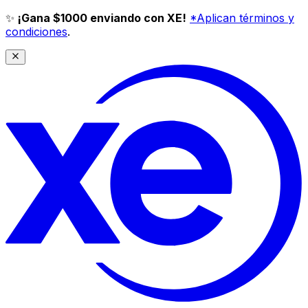
✨
¡Gana $1000 enviando con XE!
*Aplican términos y
condiciones
.