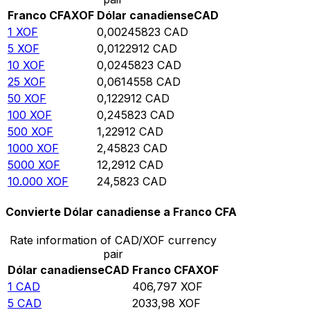
Franco CFA
XOF
Dólar canadiense
CAD
1
XOF
0,00245823
CAD
5
XOF
0,0122912
CAD
10
XOF
0,0245823
CAD
25
XOF
0,0614558
CAD
50
XOF
0,122912
CAD
100
XOF
0,245823
CAD
500
XOF
1,22912
CAD
1000
XOF
2,45823
CAD
5000
XOF
12,2912
CAD
10.000
XOF
24,5823
CAD
Convierte Dólar canadiense a Franco CFA
Rate information of CAD/XOF currency
pair
Dólar canadiense
CAD
Franco CFA
XOF
1
CAD
406,797
XOF
5
CAD
2033,98
XOF