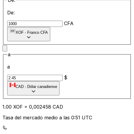
De:
De:
CFA
XOF
-
Franco CFA
a
a
$
CAD
-
Dólar canadiense
1.00
XOF
=
0,
002458
CAD
Tasa del mercado medio a las 0:51 UTC