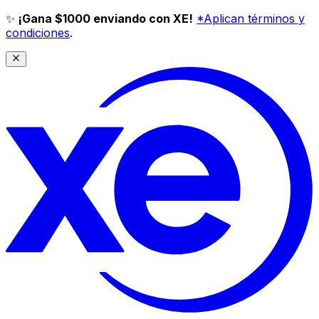
✨
¡Gana $1000 enviando con XE!
*Aplican términos y
condiciones
.