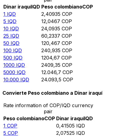
Dinar iraquí
IQD
Peso colombiano
COP
1
IQD
2,40935
COP
5
IQD
12,0467
COP
10
IQD
24,0935
COP
25
IQD
60,2337
COP
50
IQD
120,467
COP
100
IQD
240,935
COP
500
IQD
1204,67
COP
1000
IQD
2409,35
COP
5000
IQD
12.046,7
COP
10.000
IQD
24.093,5
COP
Convierte Peso colombiano a Dinar iraquí
Rate information of COP/IQD currency
pair
Peso colombiano
COP
Dinar iraquí
IQD
1
COP
0,41505
IQD
5
COP
2,07525
IQD