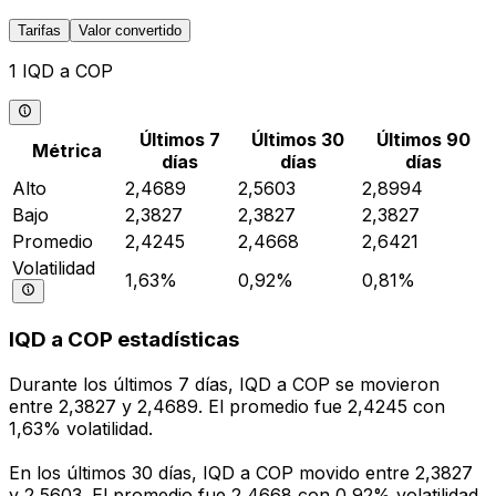
Tarifas
Valor convertido
1 IQD a COP
Últimos 7
Últimos 30
Últimos 90
Métrica
días
días
días
Alto
2,4689
2,5603
2,8994
Bajo
2,3827
2,3827
2,3827
Promedio
2,4245
2,4668
2,6421
Volatilidad
1,63%
0,92%
0,81%
IQD a COP estadísticas
Durante los últimos 7 días, IQD a COP se movieron
entre 2,3827 y 2,4689. El promedio fue 2,4245 con
1,63% volatilidad.
En los últimos 30 días, IQD a COP movido entre 2,3827
y 2,5603. El promedio fue 2,4668 con 0,92% volatilidad.