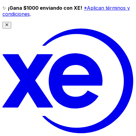
✨
¡Gana $1000 enviando con XE!
*Aplican términos y
condiciones
.