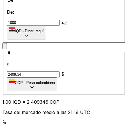
De:
De:
ع.د
IQD
-
Dinar iraquí
a
a
$
COP
-
Peso colombiano
1.00
IQD
=
2,
409346
COP
Tasa del mercado medio a las 21:18 UTC