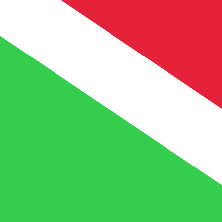
a
UM
MRO
MRO
-
Ouguiya mauritano
1.00
BIF
=
0,
134096
MRO
Tasa del mercado medio a las 9:39 UTC
Habla con un experto en divisas hoy.
Podemos superar las
Programar una llamada
Usamos la tasa del mercado medio para nuestro converso
¿Sabías que puedes enviar dinero al extranjero con Xe?
Regístrate hoy mismo