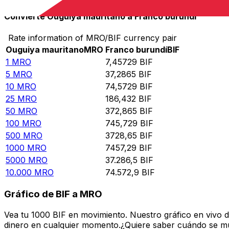
Convierte Ouguiya mauritano a Franco burundí
Rate information of MRO/BIF currency pair
Ouguiya mauritano
MRO
Franco burundí
BIF
1
MRO
7,45729
BIF
5
MRO
37,2865
BIF
10
MRO
74,5729
BIF
25
MRO
186,432
BIF
50
MRO
372,865
BIF
100
MRO
745,729
BIF
500
MRO
3728,65
BIF
1000
MRO
7457,29
BIF
5000
MRO
37.286,5
BIF
10.000
MRO
74.572,9
BIF
Gráfico de BIF a MRO
Vea tu 1000 BIF en movimiento. Nuestro gráfico en vivo 
dinero en cualquier momento.¿Quiere saber cuándo se mue