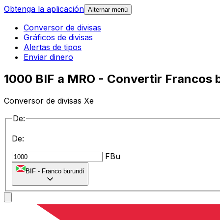
Obtenga la aplicación
Alternar menú
Conversor de divisas
Gráficos de divisas
Alertas de tipos
Enviar dinero
1000 BIF a MRO - Convertir Francos 
Conversor de divisas Xe
De:
De:
FBu
BIF
-
Franco burundí
a