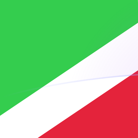
tipos de cambio de BIF a MRO hoy
Convierte Franco burundí a Ouguiya mauritano
Rate information of BIF/MRO currency pair
Franco burundí
BIF
Ouguiya mauritano
MRO
1
BIF
0,134097
MRO
5
BIF
0,670485
MRO
10
BIF
1,34097
MRO
25
BIF
3,35242
MRO
50
BIF
6,70485
MRO
100
BIF
13,4097
MRO
500
BIF
67,0485
MRO
1000
BIF
134,097
MRO
5000
BIF
670,485
MRO
10.000
BIF
1340,97
MRO