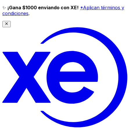
✨
¡Gana $1000 enviando con XE!
*Aplican términos y
condiciones
.