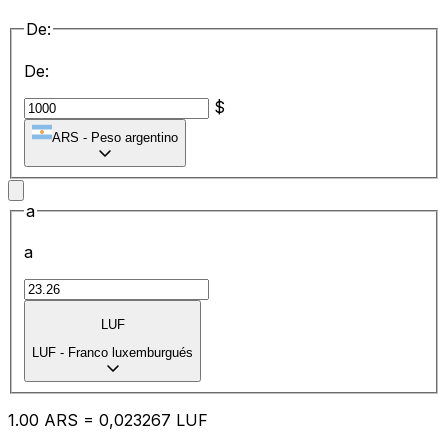
De:
De:
$
ARS
-
Peso argentino
a
a
LUF
LUF
-
Franco luxemburgués
1.00
ARS
=
0,
023267
LUF