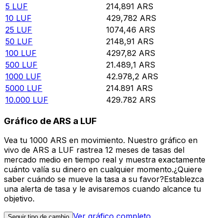
5
LUF
214,891
ARS
10
LUF
429,782
ARS
25
LUF
1074,46
ARS
50
LUF
2148,91
ARS
100
LUF
4297,82
ARS
500
LUF
21.489,1
ARS
1000
LUF
42.978,2
ARS
5000
LUF
214.891
ARS
10.000
LUF
429.782
ARS
Gráfico de ARS a LUF
Vea tu 1000 ARS en movimiento. Nuestro gráfico en
vivo de ARS a LUF rastrea 12 meses de tasas del
mercado medio en tiempo real y muestra exactamente
cuánto valía su dinero en cualquier momento.¿Quiere
saber cuándo se mueve la tasa a su favor?Establezca
una alerta de tasa y le avisaremos cuando alcance tu
objetivo.
Ver gráfico completo
Seguir tipo de cambio