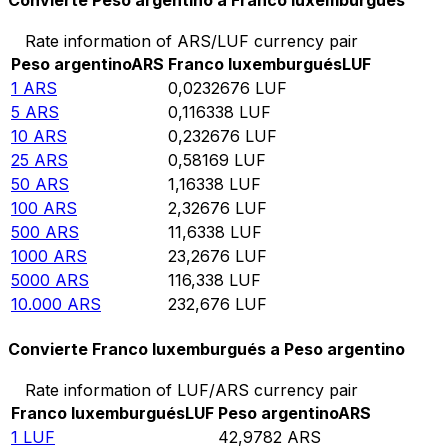
Convierte Peso argentino a Franco luxemburgués
Rate information of ARS/LUF currency pair
Peso argentino
ARS
Franco luxemburgués
LUF
1
ARS
0,0232676
LUF
5
ARS
0,116338
LUF
10
ARS
0,232676
LUF
25
ARS
0,58169
LUF
50
ARS
1,16338
LUF
100
ARS
2,32676
LUF
500
ARS
11,6338
LUF
1000
ARS
23,2676
LUF
5000
ARS
116,338
LUF
10.000
ARS
232,676
LUF
Convierte Franco luxemburgués a Peso argentino
Rate information of LUF/ARS currency pair
Franco luxemburgués
LUF
Peso argentino
ARS
1
LUF
42,9782
ARS