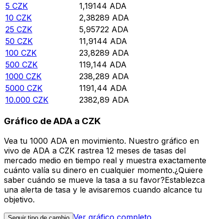
5
CZK
1,19144
ADA
10
CZK
2,38289
ADA
25
CZK
5,95722
ADA
50
CZK
11,9144
ADA
100
CZK
23,8289
ADA
500
CZK
119,144
ADA
1000
CZK
238,289
ADA
5000
CZK
1191,44
ADA
10.000
CZK
2382,89
ADA
Gráfico de ADA a CZK
Vea tu 1000 ADA en movimiento. Nuestro gráfico en
vivo de ADA a CZK rastrea 12 meses de tasas del
mercado medio en tiempo real y muestra exactamente
cuánto valía su dinero en cualquier momento.¿Quiere
saber cuándo se mueve la tasa a su favor?Establezca
una alerta de tasa y le avisaremos cuando alcance tu
objetivo.
Ver gráfico completo
Seguir tipo de cambio