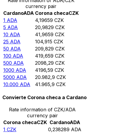
Rate information of ADA/CZK
currency pair
Cardano
ADA
Corona checa
CZK
1
ADA
4,19659
CZK
5
ADA
20,9829
CZK
10
ADA
41,9659
CZK
25
ADA
104,915
CZK
50
ADA
209,829
CZK
100
ADA
419,659
CZK
500
ADA
2098,29
CZK
1000
ADA
4196,59
CZK
5000
ADA
20.982,9
CZK
10.000
ADA
41.965,9
CZK
Convierte Corona checa a Cardano
Rate information of CZK/ADA
currency pair
Corona checa
CZK
Cardano
ADA
1
CZK
0,238289
ADA