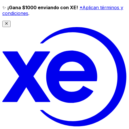
✨
¡Gana $1000 enviando con XE!
*Aplican términos y
condiciones
.