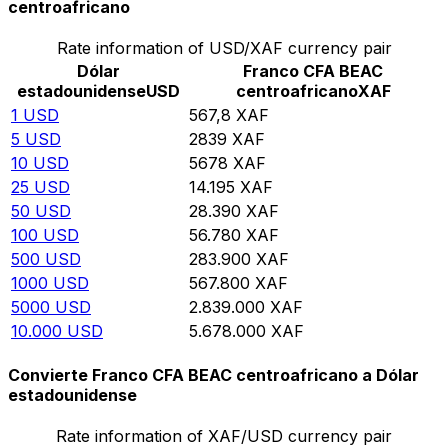
centroafricano
Rate information of USD/XAF currency pair
Dólar
Franco CFA BEAC
estadounidense
USD
centroafricano
XAF
1
USD
567,8
XAF
5
USD
2839
XAF
10
USD
5678
XAF
25
USD
14.195
XAF
50
USD
28.390
XAF
100
USD
56.780
XAF
500
USD
283.900
XAF
1000
USD
567.800
XAF
5000
USD
2.839.000
XAF
10.000
USD
5.678.000
XAF
Convierte Franco CFA BEAC centroafricano a Dólar
estadounidense
Rate information of XAF/USD currency pair