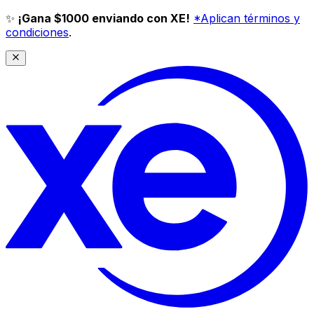
✨
¡Gana $1000 enviando con XE!
*Aplican términos y
condiciones
.