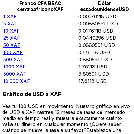
Franco CFA BEAC
Dólar
centroafricano
XAF
estadounidense
USD
1
XAF
0,00176118
USD
5
XAF
0,00880591
USD
10
XAF
0,0176118
USD
25
XAF
0,0440296
USD
50
XAF
0,0880591
USD
100
XAF
0,176118
USD
500
XAF
0,880591
USD
1000
XAF
1,76118
USD
5000
XAF
8,80591
USD
10.000
XAF
17,6118
USD
Gráfico de USD a XAF
Vea tu 100 USD en movimiento. Nuestro gráfico en vivo
de USD a XAF rastrea 12 meses de tasas del mercado
medio en tiempo real y muestra exactamente cuánto
valía su dinero en cualquier momento.¿Quiere saber
cuándo se mueve la tasa a su favor?Establezca una