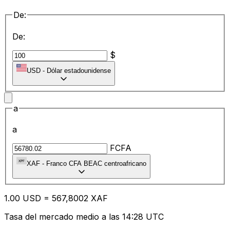
De:
De:
$
USD
-
Dólar estadounidense
a
a
FCFA
XAF
-
Franco CFA BEAC centroafricano
1.00
USD
=
56
7,8002
XAF
Tasa del mercado medio a las 14:28 UTC