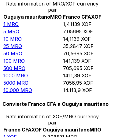
Rate information of MRO/XOF currency
pair
Ouguiya mauritano
MRO
Franco CFA
XOF
1
MRO
1,41139
XOF
5
MRO
7,05695
XOF
10
MRO
14,1139
XOF
25
MRO
35,2847
XOF
50
MRO
70,5695
XOF
100
MRO
141,139
XOF
500
MRO
705,695
XOF
1000
MRO
1411,39
XOF
5000
MRO
7056,95
XOF
10.000
MRO
14.113,9
XOF
Convierte Franco CFA a Ouguiya mauritano
Rate information of XOF/MRO currency
pair
Franco CFA
XOF
Ouguiya mauritano
MRO
1
XOF
0,708521
MRO