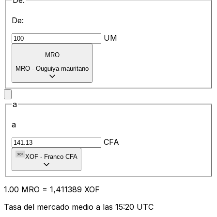
De:
De:
UM
MRO
MRO
-
Ouguiya mauritano
a
a
CFA
XOF
-
Franco CFA
1.00
MRO
=
1,
411389
XOF
Tasa del mercado medio a las 15:20 UTC