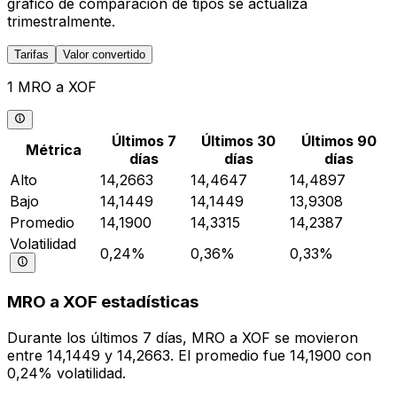
gráfico de comparación de tipos se actualiza
trimestralmente.
Tarifas
Valor convertido
1 MRO a XOF
Últimos 7
Últimos 30
Últimos 90
Métrica
días
días
días
Alto
14,2663
14,4647
14,4897
Bajo
14,1449
14,1449
13,9308
Promedio
14,1900
14,3315
14,2387
Volatilidad
0,24%
0,36%
0,33%
MRO a XOF estadísticas
Durante los últimos 7 días, MRO a XOF se movieron
entre 14,1449 y 14,2663. El promedio fue 14,1900 con
0,24% volatilidad.