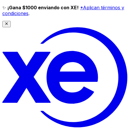
✨
¡Gana $1000 enviando con XE!
*Aplican términos y
condiciones
.