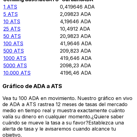
1
ATS
0,419646
ADA
5
ATS
2,09823
ADA
10
ATS
4,19646
ADA
25
ATS
10,4912
ADA
50
ATS
20,9823
ADA
100
ATS
41,9646
ADA
500
ATS
209,823
ADA
1000
ATS
419,646
ADA
5000
ATS
2098,23
ADA
10.000
ATS
4196,46
ADA
Gráfico de ADA a ATS
Vea tu 100 ADA en movimiento. Nuestro gráfico en vivo
de ADA a ATS rastrea 12 meses de tasas del mercado
medio en tiempo real y muestra exactamente cuánto
valía su dinero en cualquier momento.¿Quiere saber
cuándo se mueve la tasa a su favor?Establezca una
alerta de tasa y le avisaremos cuando alcance tu
objetivo.