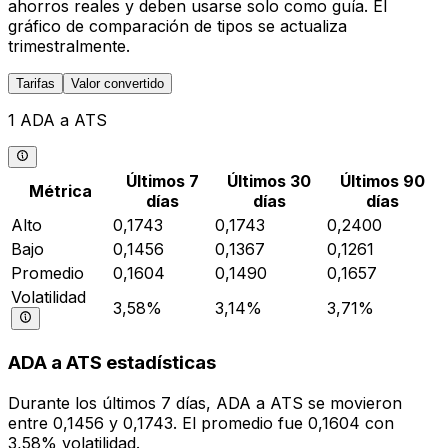
ahorros reales y deben usarse solo como guía. El
gráfico de comparación de tipos se actualiza
trimestralmente.
Tarifas
Valor convertido
1 ADA a ATS
Últimos 7
Últimos 30
Últimos 90
Métrica
días
días
días
Alto
0,1743
0,1743
0,2400
Bajo
0,1456
0,1367
0,1261
Promedio
0,1604
0,1490
0,1657
Volatilidad
3,58%
3,14%
3,71%
ADA a ATS estadísticas
Durante los últimos 7 días, ADA a ATS se movieron
entre 0,1456 y 0,1743. El promedio fue 0,1604 con
3,58% volatilidad.