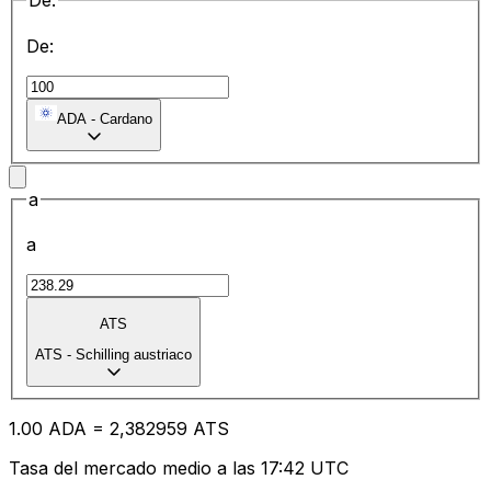
De:
De:
ADA
-
Cardano
a
a
ATS
ATS
-
Schilling austriaco
1.00
ADA
=
2,
382959
ATS
Tasa del mercado medio a las 17:42 UTC