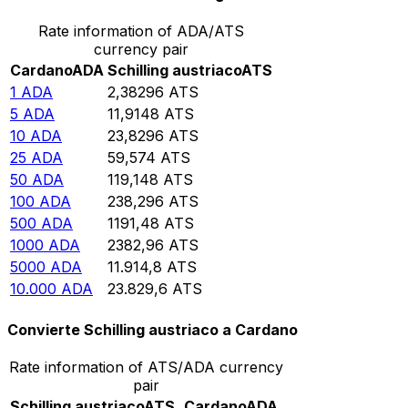
Rate information of ADA/ATS
currency pair
Cardano
ADA
Schilling austriaco
ATS
1
ADA
2,38296
ATS
5
ADA
11,9148
ATS
10
ADA
23,8296
ATS
25
ADA
59,574
ATS
50
ADA
119,148
ATS
100
ADA
238,296
ATS
500
ADA
1191,48
ATS
1000
ADA
2382,96
ATS
5000
ADA
11.914,8
ATS
10.000
ADA
23.829,6
ATS
Convierte Schilling austriaco a Cardano
Rate information of ATS/ADA currency
pair
Schilling austriaco
ATS
Cardano
ADA