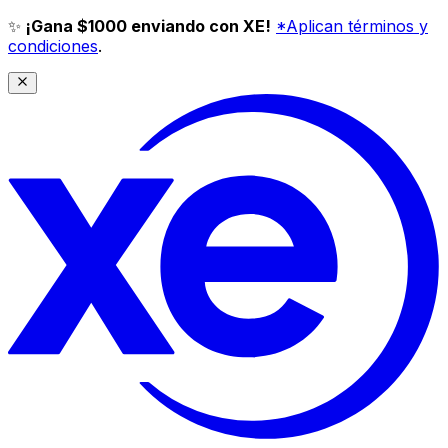
✨
¡Gana $1000 enviando con XE!
*Aplican términos y
condiciones
.