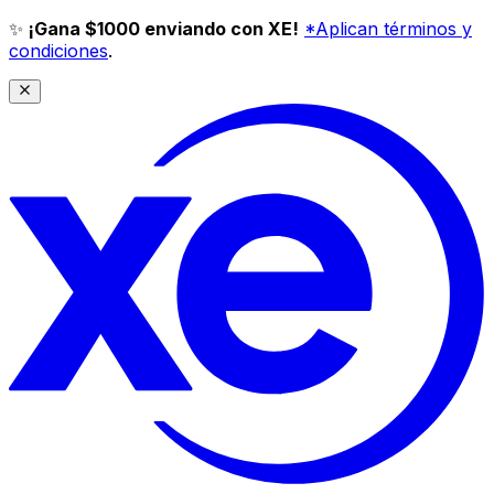
✨
¡Gana $1000 enviando con XE!
*Aplican términos y
condiciones
.