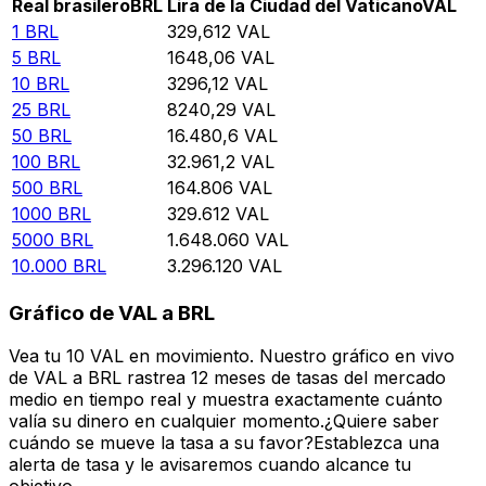
Real brasilero
BRL
Lira de la Ciudad del Vaticano
VAL
1
BRL
329,612
VAL
5
BRL
1648,06
VAL
10
BRL
3296,12
VAL
25
BRL
8240,29
VAL
50
BRL
16.480,6
VAL
100
BRL
32.961,2
VAL
500
BRL
164.806
VAL
1000
BRL
329.612
VAL
5000
BRL
1.648.060
VAL
10.000
BRL
3.296.120
VAL
Gráfico de VAL a BRL
Vea tu 10 VAL en movimiento. Nuestro gráfico en vivo
de VAL a BRL rastrea 12 meses de tasas del mercado
medio en tiempo real y muestra exactamente cuánto
valía su dinero en cualquier momento.¿Quiere saber
cuándo se mueve la tasa a su favor?Establezca una
alerta de tasa y le avisaremos cuando alcance tu