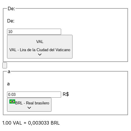
De:
De:
VAL
VAL
-
Lira de la Ciudad del Vaticano
a
a
R$
BRL
-
Real brasilero
1.00
VAL
=
0,
003033
BRL