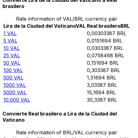
Convierte Lira de la Ciudad del Vaticano a Real
brasilero
Rate information of VAL/BRL currency pair
Lira de la Ciudad del Vaticano
VAL
Real brasilero
BRL
1
VAL
0,00303387
BRL
5
VAL
0,0151694
BRL
10
VAL
0,0303387
BRL
25
VAL
0,0758468
BRL
50
VAL
0,151694
BRL
100
VAL
0,303387
BRL
500
VAL
1,51694
BRL
1000
VAL
3,03387
BRL
5000
VAL
15,1694
BRL
10.000
VAL
30,3387
BRL
Convierte Real brasilero a Lira de la Ciudad del
Vaticano
Rate information of BRL/VAL currency pair