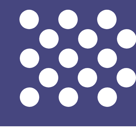
a
$
USD
-
Dólar estadounidense
1.00
THB
=
0,
030249
USD
Tasa del mercado medio a las 10:24 UTC
Habla con un experto en divisas hoy.
Podemos superar las
Programar una llamada
Usamos la tasa del mercado medio para nuestro converso
¿Sabías que puedes enviar dinero al extranjero con Xe?
Regístrate hoy mismo