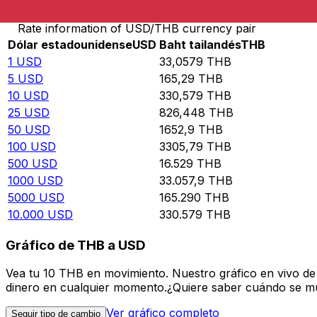
Rate information of USD/THB currency pair
Dólar estadounidense
USD
Baht tailandés
THB
1
USD
33,0579
THB
5
USD
165,29
THB
10
USD
330,579
THB
25
USD
826,448
THB
50
USD
1652,9
THB
100
USD
3305,79
THB
500
USD
16.529
THB
1000
USD
33.057,9
THB
5000
USD
165.290
THB
10.000
USD
330.579
THB
Gráfico de THB a USD
Vea tu 10 THB en movimiento. Nuestro gráfico en vivo d
dinero en cualquier momento.¿Quiere saber cuándo se mue
Ver gráfico completo
Seguir tipo de cambio