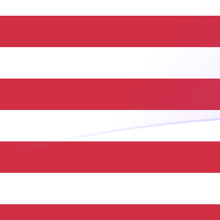
tipos de cambio de THB a USD hoy
Convierte Baht tailandés a Dólar estadounidense
Rate information of THB/USD currency pair
Baht tailandés
THB
Dólar estadounidense
USD
1
THB
0,0302499
USD
5
THB
0,15125
USD
10
THB
0,302499
USD
25
THB
0,756248
USD
50
THB
1,5125
USD
100
THB
3,02499
USD
500
THB
15,125
USD
1000
THB
30,2499
USD
5000
THB
151,25
USD
10.000
THB
302,499
USD
Convierte Dólar estadounidense a Baht tailandés