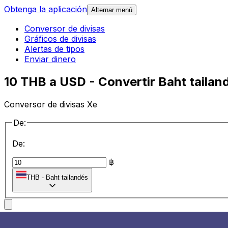
Obtenga la aplicación
Alternar menú
Conversor de divisas
Gráficos de divisas
Alertas de tipos
Enviar dinero
10 THB a USD - Convertir Baht taila
Conversor de divisas Xe
De:
De:
฿
THB
-
Baht tailandés
a