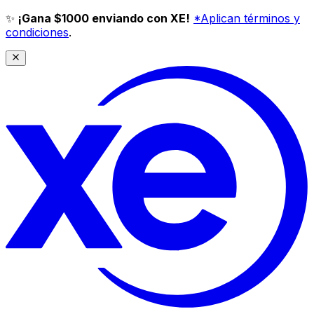
✨
¡Gana $1000 enviando con XE!
*Aplican términos y
condiciones
.