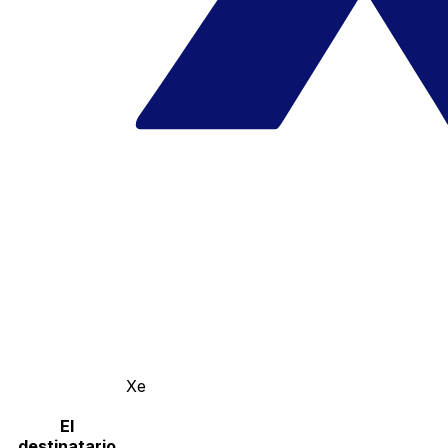
Xe
El
destinatario