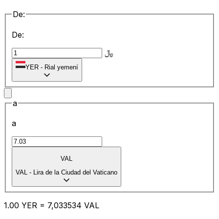
De:
De:
﷼
YER
-
Rial yemení
a
a
VAL
VAL
-
Lira de la Ciudad del Vaticano
1.00
YER
=
7,
033534
VAL