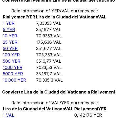
Convierte Rial yemení a Lira de la Ciudad del Vaticano
Rate information of YER/VAL currency pair
Rial yemení
YER
Lira de la Ciudad del Vaticano
VAL
1
YER
7,03353
VAL
5
YER
35,1677
VAL
10
YER
70,3353
VAL
25
YER
175,838
VAL
50
YER
351,677
VAL
100
YER
703,353
VAL
500
YER
3516,77
VAL
1000
YER
7033,53
VAL
5000
YER
35.167,7
VAL
10.000
YER
70.335,3
VAL
Convierte Lira de la Ciudad del Vaticano a Rial yemení
Rate information of VAL/YER currency pair
Lira de la Ciudad del Vaticano
VAL
Rial yemení
YER
1
VAL
0,142176
YER