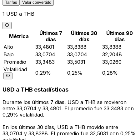
Tarifas
Valor convertido
1 USD a THB
Últimos 7
Últimos 30
Últimos 90
Métrica
días
días
días
Alto
33,4801
33,8388
33,8388
Bajo
33,0704
33,0704
32,2048
Promedio
33,3483
33,5031
33,0260
Volatilidad
0,29%
0,25%
0,28%
USD a THB estadísticas
Durante los últimos 7 días, USD a THB se movieron
entre 33,0704 y 33,4801. El promedio fue 33,3483 con
0,29% volatilidad.
En los últimos 30 días, USD a THB movido entre
33,0704 y 33,8388. El promedio fue 33,5031 con 0,25%
volatilidad.