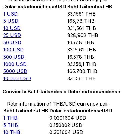
Dólar estadounidense
USD
Baht tailandés
THB
1
USD
33,1561
THB
5
USD
165,78
THB
10
USD
331,561
THB
25
USD
828,902
THB
50
USD
1657,8
THB
100
USD
3315,61
THB
500
USD
16.578
THB
1000
USD
33.156,1
THB
5000
USD
165.780
THB
10.000
USD
331.561
THB
Convierte Baht tailandés a Dólar estadounidense
Rate information of THB/USD currency pair
Baht tailandés
THB
Dólar estadounidense
USD
1
THB
0,0301604
USD
5
THB
0,150802
USD
10
THB
0,301604
USD