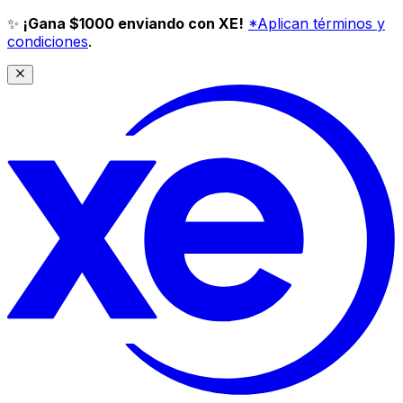
✨
¡Gana $1000 enviando con XE!
*Aplican términos y
condiciones
.