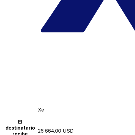
Xe
El
destinatario
26,664.00 USD
recibe