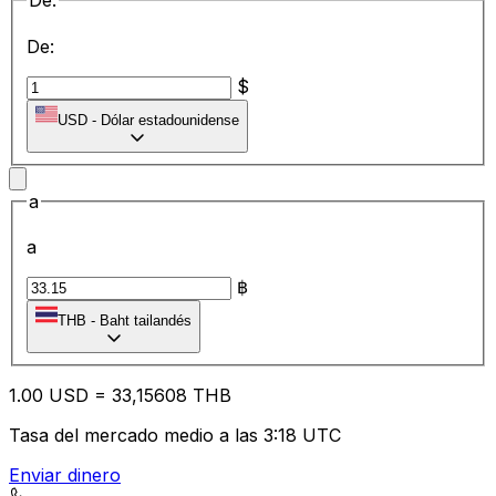
De:
De:
$
USD
-
Dólar estadounidense
a
a
฿
THB
-
Baht tailandés
1.00
USD
=
33
,15608
THB
Tasa del mercado medio a las 3:18 UTC
Enviar dinero