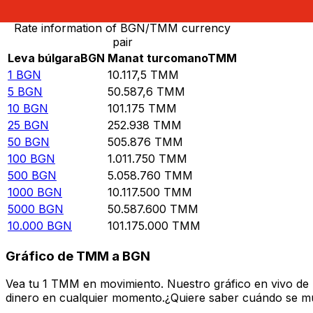
Rate information of BGN/TMM currency
pair
Leva búlgara
BGN
Manat turcomano
TMM
1
BGN
10.117,5
TMM
5
BGN
50.587,6
TMM
10
BGN
101.175
TMM
25
BGN
252.938
TMM
50
BGN
505.876
TMM
100
BGN
1.011.750
TMM
500
BGN
5.058.760
TMM
1000
BGN
10.117.500
TMM
5000
BGN
50.587.600
TMM
10.000
BGN
101.175.000
TMM
Gráfico de TMM a BGN
Vea tu 1 TMM en movimiento. Nuestro gráfico en vivo de
dinero en cualquier momento.¿Quiere saber cuándo se mue