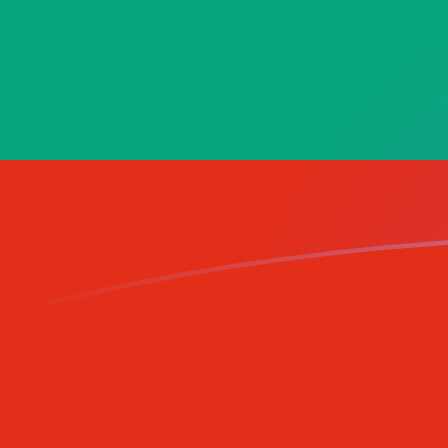
tipos de cambio de TMM a BGN hoy
Convierte Manat turcomano a Leva búlgara
Rate information of TMM/BGN currency pair
Manat turcomano
TMM
Leva búlgara
BGN
1
TMM
0,0000988385
BGN
5
TMM
0,000494192
BGN
10
TMM
0,000988385
BGN
25
TMM
0,00247096
BGN
50
TMM
0,00494192
BGN
100
TMM
0,00988385
BGN
500
TMM
0,0494192
BGN
1000
TMM
0,0988385
BGN
5000
TMM
0,494192
BGN
10.000
TMM
0,988385
BGN
Convierte Leva búlgara a Manat turcomano