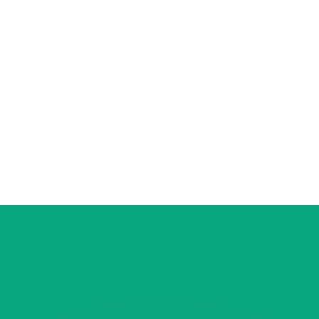
 tasas de los competidores.
r. Esto solo tiene fines informativos. No recibirás esta t