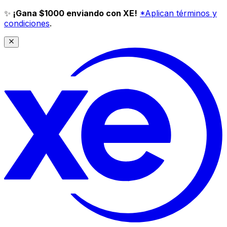
✨
¡Gana $1000 enviando con XE!
*Aplican términos y
condiciones
.