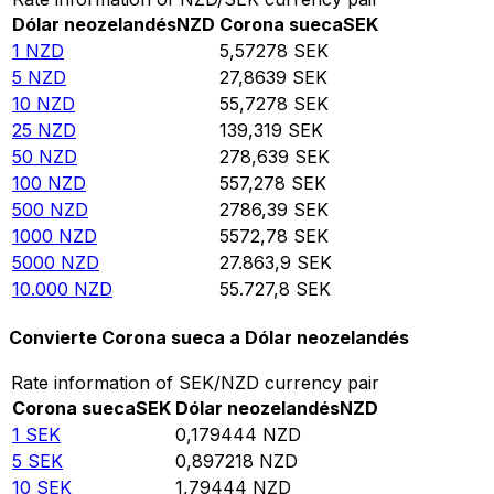
Dólar neozelandés
NZD
Corona sueca
SEK
1
NZD
5,57278
SEK
5
NZD
27,8639
SEK
10
NZD
55,7278
SEK
25
NZD
139,319
SEK
50
NZD
278,639
SEK
100
NZD
557,278
SEK
500
NZD
2786,39
SEK
1000
NZD
5572,78
SEK
5000
NZD
27.863,9
SEK
10.000
NZD
55.727,8
SEK
Convierte Corona sueca a Dólar neozelandés
Rate information of SEK/NZD currency pair
Corona sueca
SEK
Dólar neozelandés
NZD
1
SEK
0,179444
NZD
5
SEK
0,897218
NZD
10
SEK
1,79444
NZD