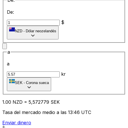
De:
De:
$
NZD
-
Dólar neozelandés
a
a
kr
SEK
-
Corona sueca
1.00
NZD
=
5,
572779
SEK
Tasa del mercado medio a las 13:46 UTC
Enviar dinero