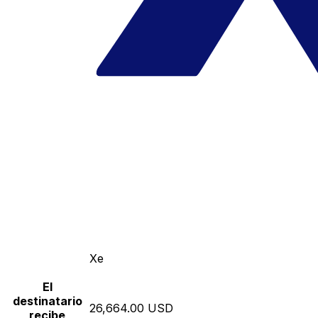
Xe
El
destinatario
26,664.00 USD
recibe