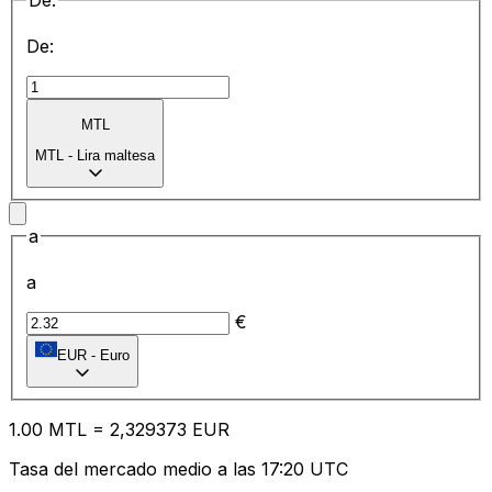
De:
De:
MTL
MTL
-
Lira maltesa
a
a
€
EUR
-
Euro
1.00
MTL
=
2,
329373
EUR
Tasa del mercado medio a las 17:20 UTC