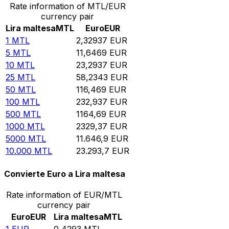
Rate information of MTL/EUR
currency pair
Lira maltesa
MTL
Euro
EUR
1
MTL
2,32937
EUR
5
MTL
11,6469
EUR
10
MTL
23,2937
EUR
25
MTL
58,2343
EUR
50
MTL
116,469
EUR
100
MTL
232,937
EUR
500
MTL
1164,69
EUR
1000
MTL
2329,37
EUR
5000
MTL
11.646,9
EUR
10.000
MTL
23.293,7
EUR
Convierte Euro a Lira maltesa
Rate information of EUR/MTL
currency pair
Euro
EUR
Lira maltesa
MTL
1
EUR
0,4293
MTL