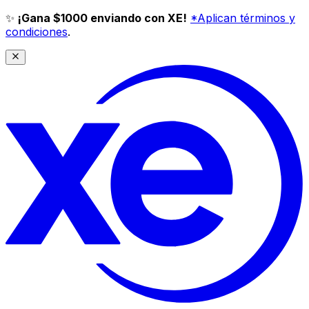
✨
¡Gana $1000 enviando con XE!
*Aplican términos y
condiciones
.