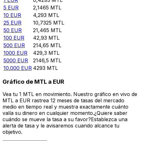
5
EUR
2,1465
MTL
10
EUR
4,293
MTL
25
EUR
10,7325
MTL
50
EUR
21,465
MTL
100
EUR
42,93
MTL
500
EUR
214,65
MTL
1000
EUR
429,3
MTL
5000
EUR
2146,5
MTL
10.000
EUR
4293
MTL
Gráfico de MTL a EUR
Vea tu 1 MTL en movimiento. Nuestro gráfico en vivo de
MTL a EUR rastrea 12 meses de tasas del mercado
medio en tiempo real y muestra exactamente cuánto
valía su dinero en cualquier momento.¿Quiere saber
cuándo se mueve la tasa a su favor?Establezca una
alerta de tasa y le avisaremos cuando alcance tu
objetivo.