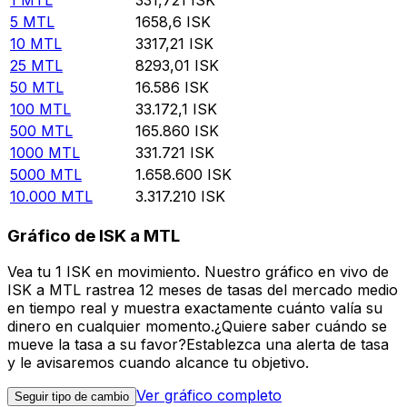
5
MTL
1658,6
ISK
10
MTL
3317,21
ISK
25
MTL
8293,01
ISK
50
MTL
16.586
ISK
100
MTL
33.172,1
ISK
500
MTL
165.860
ISK
1000
MTL
331.721
ISK
5000
MTL
1.658.600
ISK
10.000
MTL
3.317.210
ISK
Gráfico de ISK a MTL
Vea tu 1 ISK en movimiento. Nuestro gráfico en vivo de
ISK a MTL rastrea 12 meses de tasas del mercado medio
en tiempo real y muestra exactamente cuánto valía su
dinero en cualquier momento.¿Quiere saber cuándo se
mueve la tasa a su favor?Establezca una alerta de tasa
y le avisaremos cuando alcance tu objetivo.
Ver gráfico completo
Seguir tipo de cambio