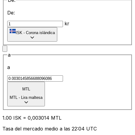
De:
De:
kr
ISK
-
Corona islándica
a
a
MTL
MTL
-
Lira maltesa
1.00
ISK
=
0,
003014
MTL
Tasa del mercado medio a las 22:04 UTC