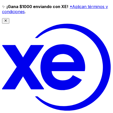
✨
¡Gana $1000 enviando con XE!
*Aplican términos y
condiciones
.