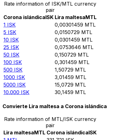
Rate information of ISK/MTL currency
pair
Corona islándica
ISK
Lira maltesa
MTL
1
ISK
0,00301459
MTL
5
ISK
0,0150729
MTL
10
ISK
0,0301459
MTL
25
ISK
0,0753646
MTL
50
ISK
0,150729
MTL
100
ISK
0,301459
MTL
500
ISK
1,50729
MTL
1000
ISK
3,01459
MTL
5000
ISK
15,0729
MTL
10.000
ISK
30,1459
MTL
Convierte Lira maltesa a Corona islándica
Rate information of MTL/ISK currency
pair
Lira maltesa
MTL
Corona islándica
ISK
1
MTL
331,721
ISK