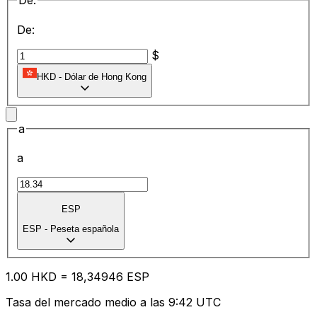
De:
De:
$
HKD
-
Dólar de Hong Kong
a
a
ESP
ESP
-
Peseta española
1.00
HKD
=
18
,34946
ESP
Tasa del mercado medio a las 9:42 UTC