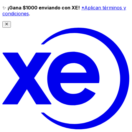
✨
¡Gana $1000 enviando con XE!
*Aplican términos y
condiciones
.