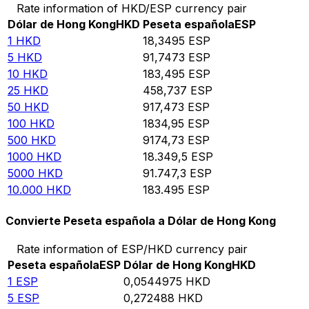
Rate information of HKD/ESP currency pair
Dólar de Hong Kong
HKD
Peseta española
ESP
1
HKD
18,3495
ESP
5
HKD
91,7473
ESP
10
HKD
183,495
ESP
25
HKD
458,737
ESP
50
HKD
917,473
ESP
100
HKD
1834,95
ESP
500
HKD
9174,73
ESP
1000
HKD
18.349,5
ESP
5000
HKD
91.747,3
ESP
10.000
HKD
183.495
ESP
Convierte Peseta española a Dólar de Hong Kong
Rate information of ESP/HKD currency pair
Peseta española
ESP
Dólar de Hong Kong
HKD
1
ESP
0,0544975
HKD
5
ESP
0,272488
HKD