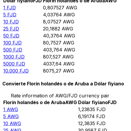
Dólar fiyiano
FJD
Florín holandés o de Aruba
AWG
1
FJD
0,807527
AWG
5
FJD
4,03764
AWG
10
FJD
8,07527
AWG
25
FJD
20,1882
AWG
50
FJD
40,3764
AWG
100
FJD
80,7527
AWG
500
FJD
403,764
AWG
1000
FJD
807,527
AWG
5000
FJD
4037,64
AWG
10.000
FJD
8075,27
AWG
Convierte Florín holandés o de Aruba a Dólar fiyiano
Rate information of AWG/FJD currency pair
Florín holandés o de Aruba
AWG
Dólar fiyiano
FJD
1
AWG
1,23835
FJD
5
AWG
6,19174
FJD
10
AWG
12,3835
FJD
25
AWG
30,9587
FJD