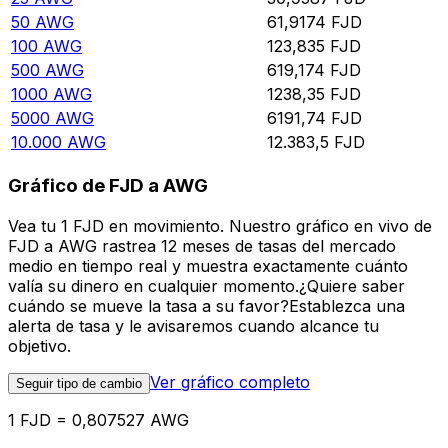
50
AWG
61,9174
FJD
100
AWG
123,835
FJD
500
AWG
619,174
FJD
1000
AWG
1238,35
FJD
5000
AWG
6191,74
FJD
10.000
AWG
12.383,5
FJD
Gráfico de FJD a AWG
Vea tu 1 FJD en movimiento. Nuestro gráfico en vivo de
FJD a AWG rastrea 12 meses de tasas del mercado
medio en tiempo real y muestra exactamente cuánto
valía su dinero en cualquier momento.¿Quiere saber
cuándo se mueve la tasa a su favor?Establezca una
alerta de tasa y le avisaremos cuando alcance tu
objetivo.
Ver gráfico completo
Seguir tipo de cambio
1 FJD = 0,807527 AWG