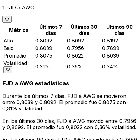
1 FJD a AWG
Últimos 7
Últimos 30
Últimos 90
Métrica
días
días
días
Alto
0,8092
0,8092
0,8192
Bajo
0,8039
0,7956
0,7899
Promedio
0,8075
0,8022
0,8039
Volatilidad
0,31%
0,36%
0,34%
FJD a AWG estadísticas
Durante los últimos 7 días, FJD a AWG se movieron
entre 0,8039 y 0,8092. El promedio fue 0,8075 con
0,31% volatilidad.
En los últimos 30 días, FJD a AWG movido entre 0,7956
y 0,8092. El promedio fue 0,8022 con 0,36% volatilidad.
En los últimos 90 días, FJD a AWG movido entre 0,7899