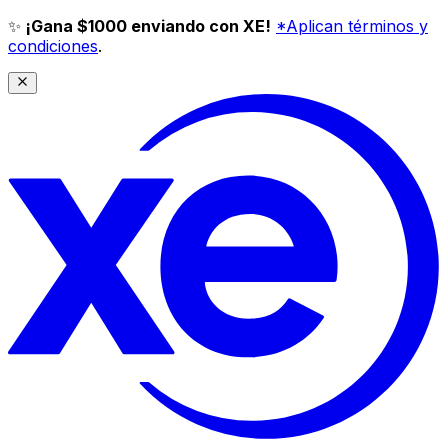
✨
¡Gana $1000 enviando con XE!
*Aplican términos y
condiciones
.