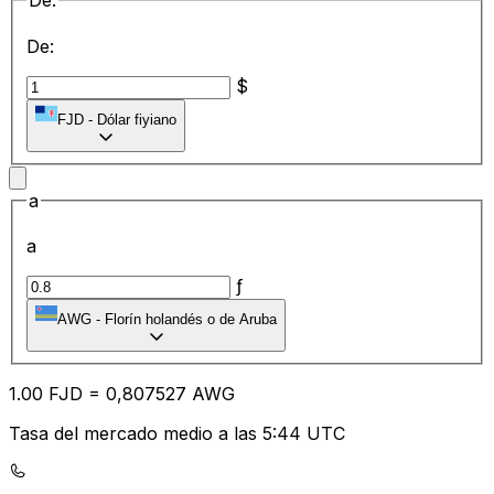
De:
De:
$
FJD
-
Dólar fiyiano
a
a
ƒ
AWG
-
Florín holandés o de Aruba
1.00
FJD
=
0,
807527
AWG
Tasa del mercado medio a las 5:44 UTC