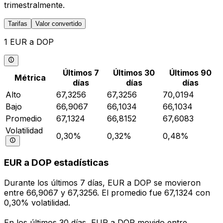
trimestralmente.
Tarifas
Valor convertido
1 EUR a DOP
Últimos 7
Últimos 30
Últimos 90
Métrica
días
días
días
Alto
67,3256
67,3256
70,0194
Bajo
66,9067
66,1034
66,1034
Promedio
67,1324
66,8152
67,6083
Volatilidad
0,30%
0,32%
0,48%
EUR a DOP estadísticas
Durante los últimos 7 días, EUR a DOP se movieron
entre 66,9067 y 67,3256. El promedio fue 67,1324 con
0,30% volatilidad.
En los últimos 30 días, EUR a DOP movido entre