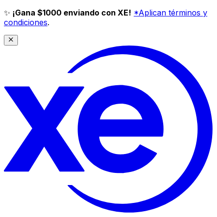
✨
¡Gana $1000 enviando con XE!
*Aplican términos y
condiciones
.