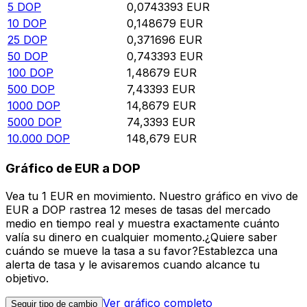
5
DOP
0,0743393
EUR
10
DOP
0,148679
EUR
25
DOP
0,371696
EUR
50
DOP
0,743393
EUR
100
DOP
1,48679
EUR
500
DOP
7,43393
EUR
1000
DOP
14,8679
EUR
5000
DOP
74,3393
EUR
10.000
DOP
148,679
EUR
Gráfico de EUR a DOP
Vea tu 1 EUR en movimiento. Nuestro gráfico en vivo de
EUR a DOP rastrea 12 meses de tasas del mercado
medio en tiempo real y muestra exactamente cuánto
valía su dinero en cualquier momento.¿Quiere saber
cuándo se mueve la tasa a su favor?Establezca una
alerta de tasa y le avisaremos cuando alcance tu
objetivo.
Ver gráfico completo
Seguir tipo de cambio