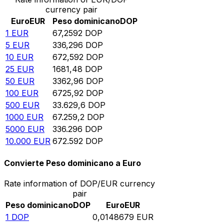
currency pair
Euro
EUR
Peso dominicano
DOP
1
EUR
67,2592
DOP
5
EUR
336,296
DOP
10
EUR
672,592
DOP
25
EUR
1681,48
DOP
50
EUR
3362,96
DOP
100
EUR
6725,92
DOP
500
EUR
33.629,6
DOP
1000
EUR
67.259,2
DOP
5000
EUR
336.296
DOP
10.000
EUR
672.592
DOP
Convierte Peso dominicano a Euro
Rate information of DOP/EUR currency
pair
Peso dominicano
DOP
Euro
EUR
1
DOP
0,0148679
EUR