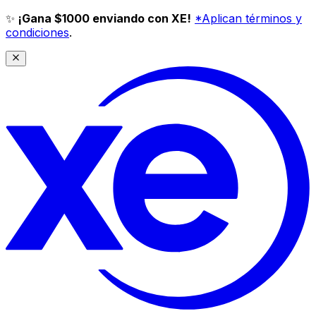
✨
¡Gana $1000 enviando con XE!
*Aplican términos y
condiciones
.