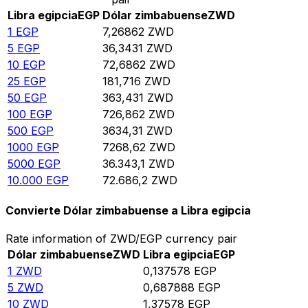
Libra egipcia
EGP
Dólar zimbabuense
ZWD
1
EGP
7,26862
ZWD
5
EGP
36,3431
ZWD
10
EGP
72,6862
ZWD
25
EGP
181,716
ZWD
50
EGP
363,431
ZWD
100
EGP
726,862
ZWD
500
EGP
3634,31
ZWD
1000
EGP
7268,62
ZWD
5000
EGP
36.343,1
ZWD
10.000
EGP
72.686,2
ZWD
Convierte Dólar zimbabuense a Libra egipcia
Rate information of ZWD/EGP currency pair
Dólar zimbabuense
ZWD
Libra egipcia
EGP
1
ZWD
0,137578
EGP
5
ZWD
0,687888
EGP
10
ZWD
1,37578
EGP