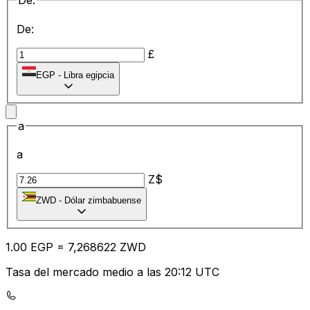
De:
De:
£
EGP
-
Libra egipcia
a
a
Z$
ZWD
-
Dólar zimbabuense
1.00
EGP
=
7,
268622
ZWD
Tasa del mercado medio a las 20:12 UTC