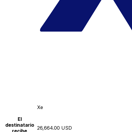
Xe
El
destinatario
26,664.00 USD
recibe