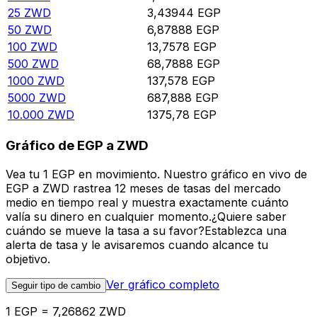
25
ZWD
3,43944
EGP
50
ZWD
6,87888
EGP
100
ZWD
13,7578
EGP
500
ZWD
68,7888
EGP
1000
ZWD
137,578
EGP
5000
ZWD
687,888
EGP
10.000
ZWD
1375,78
EGP
Gráfico de EGP a ZWD
Vea tu 1 EGP en movimiento. Nuestro gráfico en vivo de
EGP a ZWD rastrea 12 meses de tasas del mercado
medio en tiempo real y muestra exactamente cuánto
valía su dinero en cualquier momento.¿Quiere saber
cuándo se mueve la tasa a su favor?Establezca una
alerta de tasa y le avisaremos cuando alcance tu
objetivo.
Ver gráfico completo
Seguir tipo de cambio
1 EGP = 7,26862 ZWD