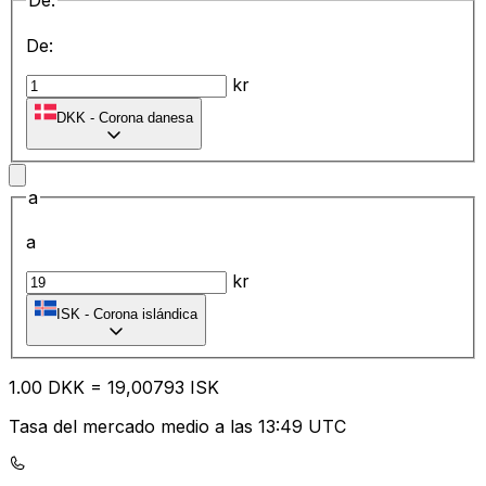
De:
De:
kr
DKK
-
Corona danesa
a
a
kr
ISK
-
Corona islándica
1.00
DKK
=
19
,00793
ISK
Tasa del mercado medio a las 13:49 UTC