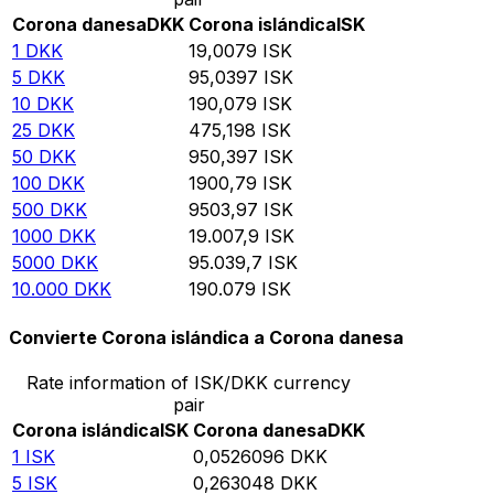
Corona danesa
DKK
Corona islándica
ISK
1
DKK
19,0079
ISK
5
DKK
95,0397
ISK
10
DKK
190,079
ISK
25
DKK
475,198
ISK
50
DKK
950,397
ISK
100
DKK
1900,79
ISK
500
DKK
9503,97
ISK
1000
DKK
19.007,9
ISK
5000
DKK
95.039,7
ISK
10.000
DKK
190.079
ISK
Convierte Corona islándica a Corona danesa
Rate information of ISK/DKK currency
pair
Corona islándica
ISK
Corona danesa
DKK
1
ISK
0,0526096
DKK
5
ISK
0,263048
DKK