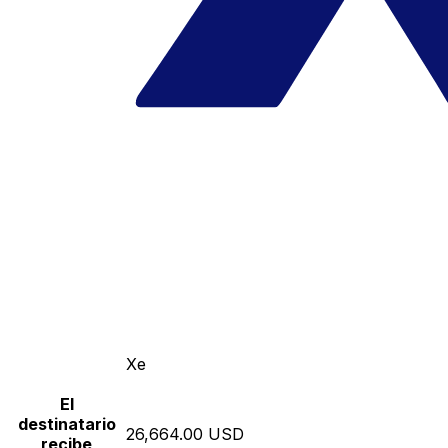
Xe
El
destinatario
26,664.00 USD
recibe