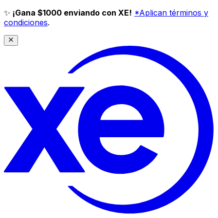
✨
¡Gana $1000 enviando con XE!
*Aplican términos y
condiciones
.