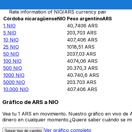
Rate information of NIO/ARS currency pair
Córdoba nicaragüense
NIO
Peso argentino
ARS
1
NIO
40,7406
ARS
5
NIO
203,703
ARS
10
NIO
407,406
ARS
25
NIO
1018,51
ARS
50
NIO
2037,03
ARS
100
NIO
4074,06
ARS
500
NIO
20.370,3
ARS
1000
NIO
40.740,6
ARS
5000
NIO
203.703
ARS
10.000
NIO
407.406
ARS
Gráfico de ARS a NIO
Vea tu 1 ARS en movimiento. Nuestro gráfico en vivo de 
dinero en cualquier momento.¿Quiere saber cuándo se mue
Ver gráfico completo
Seguir tipo de cambio