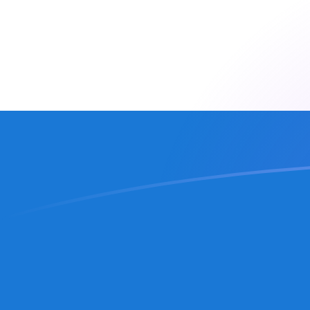
tipos de cambio de ARS a NIO hoy
Convierte Peso argentino a Córdoba nicaragüense
Rate information of ARS/NIO currency pair
Peso argentino
ARS
Córdoba nicaragüense
NIO
1
ARS
0,0245455
NIO
5
ARS
0,122728
NIO
10
ARS
0,245455
NIO
25
ARS
0,613639
NIO
50
ARS
1,22728
NIO
100
ARS
2,45455
NIO
500
ARS
12,2728
NIO
1000
ARS
24,5455
NIO
5000
ARS
122,728
NIO
10.000
ARS
245,455
NIO
Convierte Córdoba nicaragüense a Peso argentino