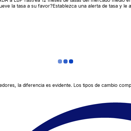
ADA a LBP rastrea 12 meses de tasas del mercado medio en
ve la tasa a su favor?Establezca una alerta de tasa y le 
res, la diferencia es evidente. Los tipos de cambio compe