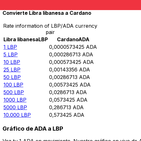
Convierte Libra libanesa a Cardano
Rate information of LBP/ADA currency
pair
Libra libanesa
LBP
Cardano
ADA
1
LBP
0,0000573425
ADA
5
LBP
0,000286713
ADA
10
LBP
0,000573425
ADA
25
LBP
0,00143356
ADA
50
LBP
0,00286713
ADA
100
LBP
0,00573425
ADA
500
LBP
0,0286713
ADA
1000
LBP
0,0573425
ADA
5000
LBP
0,286713
ADA
10.000
LBP
0,573425
ADA
Gráfico de ADA a LBP