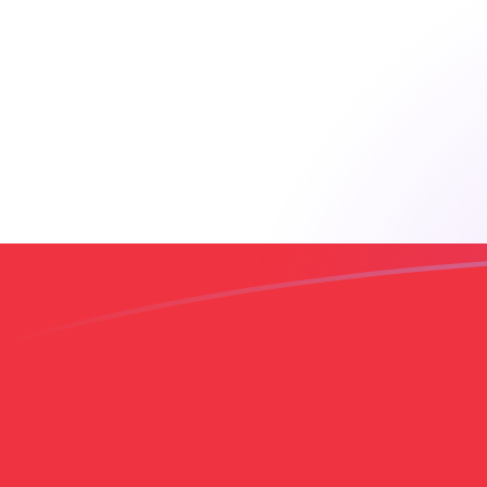
tipos de cambio de ADA a LBP hoy
Convierte Cardano a Libra libanesa
Rate information of ADA/LBP
currency pair
Cardano
ADA
Libra libanesa
LBP
1
ADA
17.439,1
LBP
5
ADA
87.195,3
LBP
10
ADA
174.391
LBP
25
ADA
435.977
LBP
50
ADA
871.953
LBP
100
ADA
1.743.910
LBP
500
ADA
8.719.530
LBP
1000
ADA
17.439.100
LBP
5000
ADA
87.195.300
LBP
10.000
ADA
174.391.000
LBP