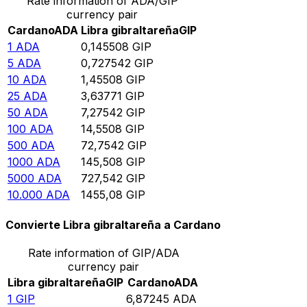
Rate information of ADA/GIP
currency pair
Cardano
ADA
Libra gibraltareña
GIP
1
ADA
0,145508
GIP
5
ADA
0,727542
GIP
10
ADA
1,45508
GIP
25
ADA
3,63771
GIP
50
ADA
7,27542
GIP
100
ADA
14,5508
GIP
500
ADA
72,7542
GIP
1000
ADA
145,508
GIP
5000
ADA
727,542
GIP
10.000
ADA
1455,08
GIP
Convierte Libra gibraltareña a Cardano
Rate information of GIP/ADA
currency pair
Libra gibraltareña
GIP
Cardano
ADA
1
GIP
6,87245
ADA