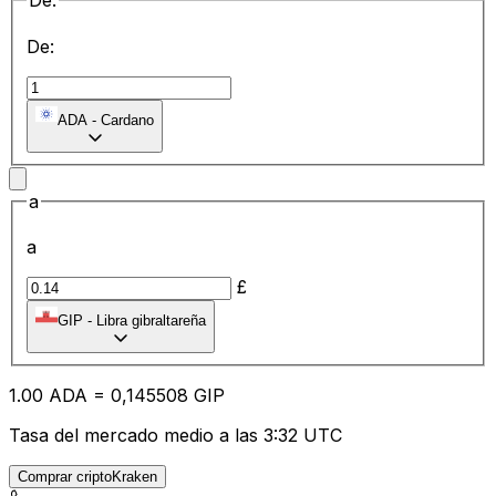
De:
De:
ADA
-
Cardano
a
a
£
GIP
-
Libra gibraltareña
1.00
ADA
=
0,
145508
GIP
Tasa del mercado medio a las 3:32 UTC
Comprar criptoKraken