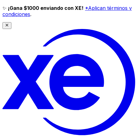
✨
¡Gana $1000 enviando con XE!
*Aplican términos y
condiciones
.