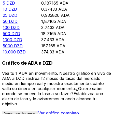
5
DZD
0,187165
ADA
10
DZD
0,37433
ADA
25
DZD
0,935826
ADA
50
DZD
1,87165
ADA
100
DZD
3,7433
ADA
500
DZD
18,7165
ADA
1000
DZD
37,433
ADA
5000
DZD
187,165
ADA
10.000
DZD
374,33
ADA
Gráfico de ADA a DZD
Vea tu 1 ADA en movimiento. Nuestro gráfico en vivo de
ADA a DZD rastrea 12 meses de tasas del mercado
medio en tiempo real y muestra exactamente cuánto
valía su dinero en cualquier momento.¿Quiere saber
cuándo se mueve la tasa a su favor?Establezca una
alerta de tasa y le avisaremos cuando alcance tu
objetivo.
Ver gráfico completo
Seguir tipo de cambio