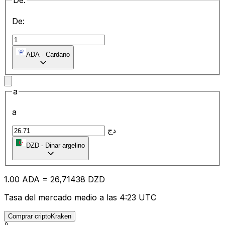
De:
De:
ADA
-
Cardano
a
a
دج
DZD
-
Dinar argelino
1.00
ADA
=
26
,71438
DZD
Tasa del mercado medio a las 4:23 UTC
Comprar criptoKraken