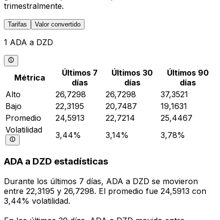
trimestralmente.
Tarifas
Valor convertido
1 ADA a DZD
Últimos 7
Últimos 30
Últimos 90
Métrica
días
días
días
Alto
26,7298
26,7298
37,3521
Bajo
22,3195
20,7487
19,1631
Promedio
24,5913
22,7214
25,4467
Volatilidad
3,44%
3,14%
3,78%
ADA a DZD estadísticas
Durante los últimos 7 días, ADA a DZD se movieron
entre 22,3195 y 26,7298. El promedio fue 24,5913 con
3,44% volatilidad.