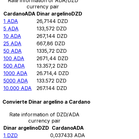
Rate information of ADA/DZD
currency pair
Cardano
ADA
Dinar argelino
DZD
1
ADA
26,7144
DZD
5
ADA
133,572
DZD
10
ADA
267,144
DZD
25
ADA
667,86
DZD
50
ADA
1335,72
DZD
100
ADA
2671,44
DZD
500
ADA
13.357,2
DZD
1000
ADA
26.714,4
DZD
5000
ADA
133.572
DZD
10.000
ADA
267.144
DZD
Convierte Dinar argelino a Cardano
Rate information of DZD/ADA
currency pair
Dinar argelino
DZD
Cardano
ADA
1
DZD
0,037433
ADA