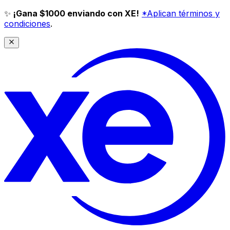
✨
¡Gana $1000 enviando con XE!
*Aplican términos y
condiciones
.