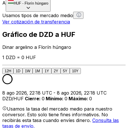
A
HUF
-
Florín húngaro
Usamos tipos de mercado medio
Ver cotización de transferencia
Gráfico de DZD a HUF
Dinar argelino a Florín húngaro
1 DZD = 0 HUF
12H
1D
1W
1M
1Y
2Y
5Y
10Y
8 ago 2026, 22:18 UTC - 8 ago 2026, 22:18 UTC
DZD/HUF
Cierre
:
0
Mínimo
:
0
Máximo
:
0
Usamos la tasa del mercado medio para nuestro
conversor. Esto solo tiene fines informativos. No
recibirás esta tasa cuando envíes dinero.
Consulta las
tasas de envío.