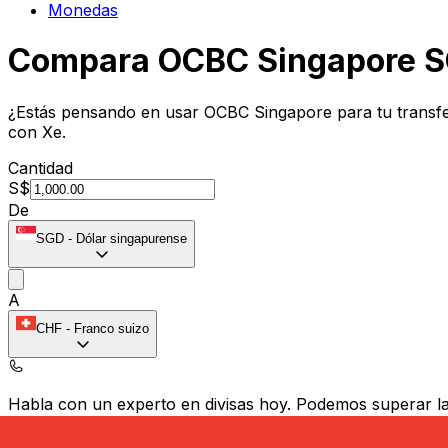
Monedas
Compara OCBC Singapore SG
¿Estás pensando en usar OCBC Singapore para tu transf
con Xe.
Cantidad
S$
De
SGD
-
Dólar singapurense
A
CHF
-
Franco suizo
Habla con un experto en divisas hoy.
Podemos superar las
Programar una llamada