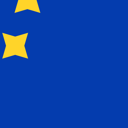
1.129400
£0