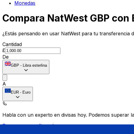
Monedas
Compara NatWest GBP con E
¿Estás pensando en usar NatWest para tu transferencia 
Cantidad
£
De
GBP
-
Libra esterlina
A
EUR
-
Euro
Habla con un experto en divisas hoy.
Podemos superar las
Programar una llamada