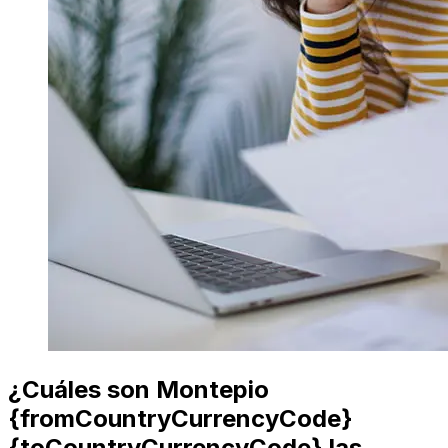
¿Cuáles son Montepio
{fromCountryCurrencyCode}
{toCountryCurrencyCode} las