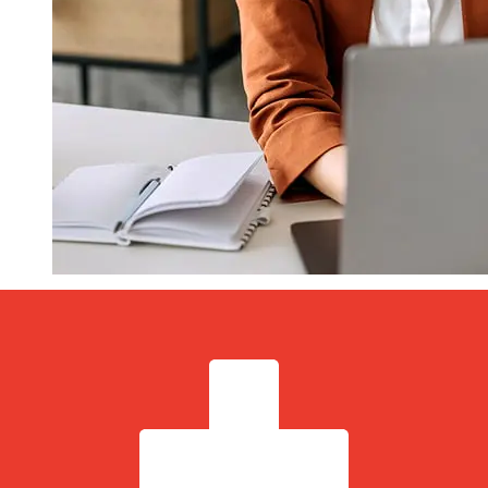
¿Qué tan rápido es un MagNet Bank
HUF para CHF transferencia?
Los tiempos de entrega para transferencias
internacionales con MagNet Bank de Hungría a Suiza
varían según el método de pago y el momento de la
transacción. Normalmente, las transferencias bancarias
internacionales tardan entre 1 y 5 días laborables.