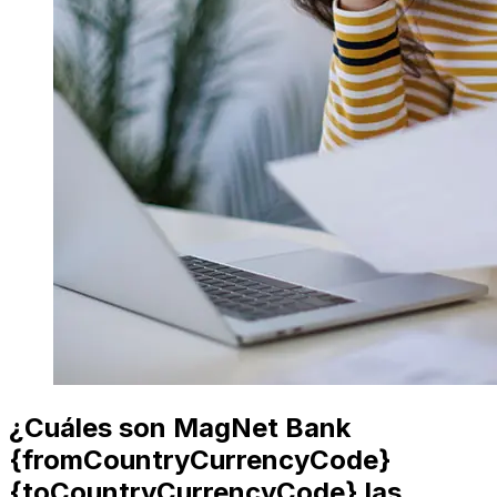
¿Cuáles son MagNet Bank
{fromCountryCurrencyCode}
{toCountryCurrencyCode} las