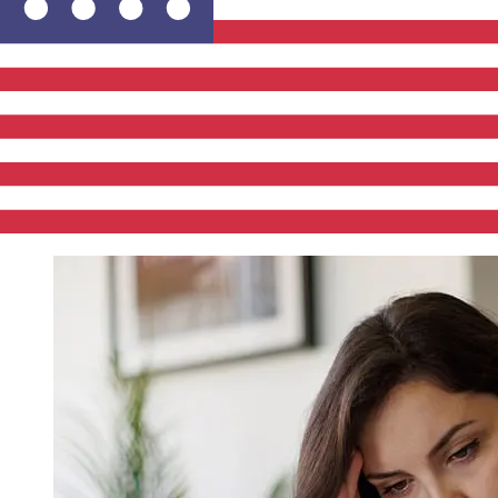
Los tiempos de entrega para transferencias
internacionales con Luminor Estonia de Países
Miembros del Euro a Estados Unidos varían según el
método de pago y el momento de la transacción.
Normalmente, las transferencias bancarias
internacionales tardan entre 1 y 5 días laborables.
Factores como los festivos bancarios y los controles de
seguridad también pueden afectar la entrega.
Comprueba los tiempos límite de Luminor Bank ASpara
evitar retrasos.