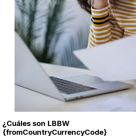
¿Cuáles son LBBW
{fromCountryCurrencyCode}