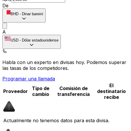
De
BHD
-
Dinar bareiní
A
USD
-
Dólar estadounidense
Habla con un experto en divisas hoy.
Podemos superar
las tasas de los competidores.
Programar una llamada
El
Tipo de
Comisión de
Proveedor
destinatario
cambio
transferencia
recibe
Actualmente no tenemos datos para esta divisa.