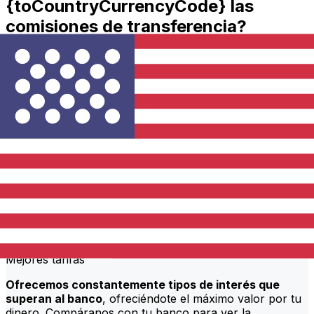
{toCountryCurrencyCode} las
comisiones de transferencia?
BNP Bahrain costes de transferencia internacional de
dinero de BHD a USD dependen de factores como el
importe de la transferencia. Normalmente, las
transferencias más grandes conllevan comisiones más
bajas y mejores tipos de cambio. Consulta la tabla
comparativa para comparar BNP Bahrain comisiones
con Xe.
¿Por qué transferir con Xe en lugar
de bancos tradicionales?
Mejores tarifas
Ofrecemos constantemente tipos de interés que
superan al banco
, ofreciéndote el máximo valor por tu
dinero. Compáranos con tu banco para ver la