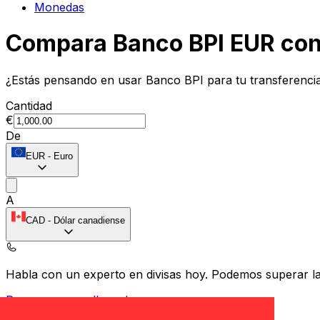
Monedas
Compara Banco BPI EUR con
¿Estás pensando en usar Banco BPI para tu transferenci
Cantidad
€
De
EUR
-
Euro
A
CAD
-
Dólar canadiense
Habla con un experto en divisas hoy.
Podemos superar las
Programar una llamada