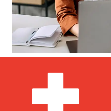
¿Qué tan rápido es un Andbank EUR
para CHF transferencia?
Los tiempos de entrega para transferencias
internacionales con Andbank de Países Miembros del
Euro a Suiza varían según el método de pago y el
momento de la transacción. Normalmente, las
transferencias bancarias internacionales tardan entre 1
y 5 días laborables. Factores como los festivos
bancarios y los controles de seguridad también pueden