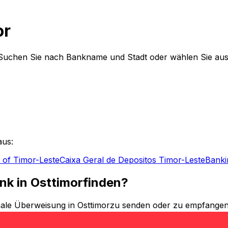
or
 Suchen Sie nach Bankname und Stadt oder wählen Sie aus 
aus:
 of Timor-Leste
Caixa Geral de Depositos Timor-Leste
Banki
nk in Osttimorfinden?
ale Überweisung in Osttimorzu senden oder zu empfangen?
nden. Egal, ob Sie Geld an die Osttimor überweisen oder Ge