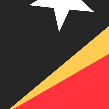
Die Mehrheit der Übertragungen erfolgt
am selben Tag
. 
Schneller senden.
Häufig gestellte Fragen (FAQ)
Was ist ein SWIFT-Code und warum brauche ich ihn in Osttimor?
Ein SWIFT-Code – auch bekannt als BIC (Bank Identifier Co
den richtigen SWIFT-Code, um internationale Überweisu
Wie finde ich den richtigen SWIFT-Code für meine Bank in Osttimor?
Brauche ich für jeden Branch in Osttimoreinen anderen SWIFT-Code?
Was passiert, wenn ich im Osttimorden falschen SWIFT-Code benutze?