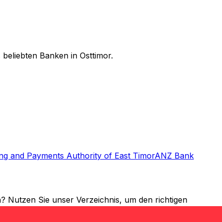
beliebten Banken in Osttimor.
ng and Payments Authority of East Timor
ANZ Bank
 Nutzen Sie unser Verzeichnis, um den richtigen
ld ins Ausland senden – der richtige SWIFT-Code ist für