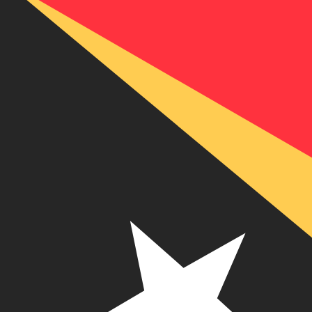
Warum wählt man Xe, um Geld an Ost
Bessere Zinssätze
Vergleichen Sie uns mit Ihrer Bank und entdecken Sie die
Geld senden
Niedrigere Gebühren
Wir zeigen Ihnen
alle Gebühren im Voraus
, bevor Sie Ih
mehr Einsparungen für Sie.
Gib weniger aus
Schnelle Überweisungen