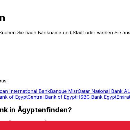
en
 Suchen Sie nach Bankname und Stadt oder wählen Sie aus
aus:
can International Bank
Banque Misr
Qatar National Bank 
ank of Egypt
Central Bank of Egypt
HSBC Bank Egypt
Emira
nk in Ägyptenfinden?
nale Überweisung in Ägyptenzu senden oder zu empfangen?
nden. Egal, ob Sie Geld an die Ägypten überweisen oder Gel