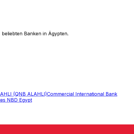
 beliebten Banken in Ägypten.
ALAHLI (QNB ALAHLI)
Commercial International Bank
tes NBD Egypt
 Nutzen Sie unser Verzeichnis, um den richtigen
d ins Ausland senden – der richtige SWIFT-Code ist für