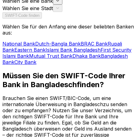
Wählen Sie eine Bank
Wählen Sie eine Stadt
SWIFT-Code finden
Wählen Sie für den Anfang eine dieser beliebten Banken
aus:
National Bank
Dutch-Bangla Bank
BRAC Bank
Rupali
Bank
Eastern Bank
Islami Bank Bangladesh
First Security
Islami Bank
Mutual Trust Bank
Dhaka Bank
Bangladesh
Bank
City Bank
Müssen Sie den SWIFT-Code Ihrer
Bank in Bangladeschfinden?
Brauchen Sie einen SWIFT/BIC-Code, um eine
internationale Überweisung in Bangladeschzu senden
oder zu empfangen? Nutzen Sie unser Verzeichnis, um
den richtigen SWIFT-Code für Ihre Bank und Ihre
jeweilige Filiale zu finden. Egal, ob Sie Geld an die
Bangladesch überweisen oder Geld ins Ausland senden
– der richtige SWIFT-Code ist für zuverlässige