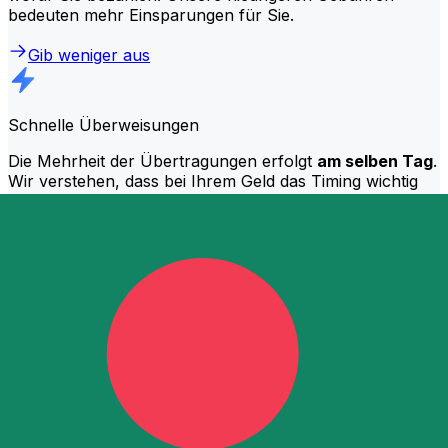
bedeuten mehr Einsparungen für Sie.
Gib weniger aus
Schnelle Überweisungen
Die Mehrheit der Übertragungen erfolgt
am selben Tag
.
Wir verstehen, dass bei Ihrem Geld das Timing wichtig
ist.
Schneller senden.
Häufig gestellte Fragen (FAQ)
Was ist ein SWIFT-Code und warum brauche ich ihn in Bangladesch?
Ein SWIFT-Code – auch bekannt als BIC (Bank Identifier
Code) – ist ein internationaler Standard zur
Identifizierung von Banken und Finanzinstituten. Sie
benötigen Bangladesch den richtigen SWIFT-Code, um